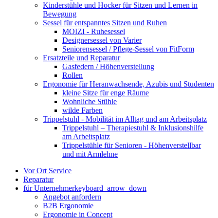
Kinderstühle und Hocker für Sitzen und Lernen in
Bewegung
Sessel für entspanntes Sitzen und Ruhen
MOIZI - Ruhesessel
Designersessel von Varier
Seniorensessel / Pflege-Sessel von FitForm
Ersatzteile und Reparatur
Gasfedern / Höhenverstellung
Rollen
Ergonomie für Heranwachsende, Azubis und Studenten
kleine Sitze für enge Räume
Wohnliche Stühle
wilde Farben
Trippelstuhl - Mobilität im Alltag und am Arbeitsplatz
Trippelstuhl – Therapiestuhl & Inklusionshilfe
am Arbeitsplatz
Trippelstühle für Senioren - Höhenverstellbar
und mit Armlehne
Vor Ort Service
Reparatur
für Unternehmer
keyboard_arrow_down
Angebot anfordern
B2B Ergonomie
Ergonomie in Concept