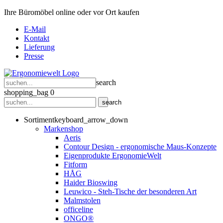
Ihre Büromöbel online oder vor Ort kaufen
E-Mail
Kontakt
Lieferung
Presse
search
shopping_bag
0
search
Sortiment
keyboard_arrow_down
Markenshop
Aeris
Contour Design - ergonomische Maus-Konzepte
Eigenprodukte ErgonomieWelt
Fitform
HÅG
Haider Bioswing
Leuwico - Steh-Tische der besonderen Art
Malmstolen
officeline
ONGO®