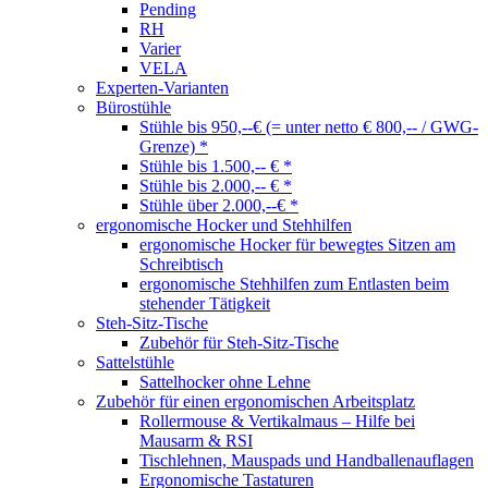
Pending
RH
Varier
VELA
Experten-Varianten
Bürostühle
Stühle bis 950,--€ (= unter netto € 800,-- / GWG-
Grenze) *
Stühle bis 1.500,-- € *
Stühle bis 2.000,-- € *
Stühle über 2.000,--€ *
ergonomische Hocker und Stehhilfen
ergonomische Hocker für bewegtes Sitzen am
Schreibtisch
ergonomische Stehhilfen zum Entlasten beim
stehender Tätigkeit
Steh-Sitz-Tische
Zubehör für Steh-Sitz-Tische
Sattelstühle
Sattelhocker ohne Lehne
Zubehör für einen ergonomischen Arbeitsplatz
Rollermouse & Vertikalmaus – Hilfe bei
Mausarm & RSI
Tischlehnen, Mauspads und Handballenauflagen
Ergonomische Tastaturen