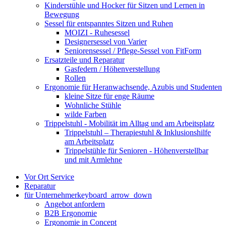
Kinderstühle und Hocker für Sitzen und Lernen in
Bewegung
Sessel für entspanntes Sitzen und Ruhen
MOIZI - Ruhesessel
Designersessel von Varier
Seniorensessel / Pflege-Sessel von FitForm
Ersatzteile und Reparatur
Gasfedern / Höhenverstellung
Rollen
Ergonomie für Heranwachsende, Azubis und Studenten
kleine Sitze für enge Räume
Wohnliche Stühle
wilde Farben
Trippelstuhl - Mobilität im Alltag und am Arbeitsplatz
Trippelstuhl – Therapiestuhl & Inklusionshilfe
am Arbeitsplatz
Trippelstühle für Senioren - Höhenverstellbar
und mit Armlehne
Vor Ort Service
Reparatur
für Unternehmer
keyboard_arrow_down
Angebot anfordern
B2B Ergonomie
Ergonomie in Concept