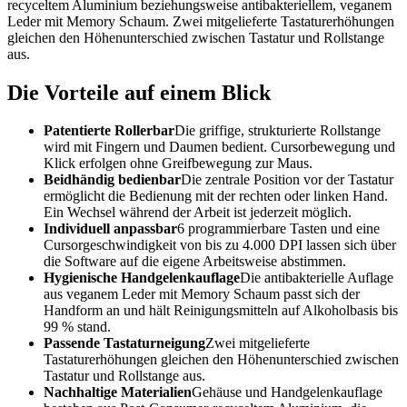
recyceltem Aluminium beziehungsweise antibakteriellem, veganem
Leder mit Memory Schaum. Zwei mitgelieferte Tastaturerhöhungen
gleichen den Höhenunterschied zwischen Tastatur und Rollstange
aus.
Die Vorteile auf einem Blick
Patentierte Rollerbar
Die griffige, strukturierte Rollstange
wird mit Fingern und Daumen bedient. Cursorbewegung und
Klick erfolgen ohne Greifbewegung zur Maus.
Beidhändig bedienbar
Die zentrale Position vor der Tastatur
ermöglicht die Bedienung mit der rechten oder linken Hand.
Ein Wechsel während der Arbeit ist jederzeit möglich.
Individuell anpassbar
6 programmierbare Tasten und eine
Cursorgeschwindigkeit von bis zu 4.000 DPI lassen sich über
die Software auf die eigene Arbeitsweise abstimmen.
Hygienische Handgelenkauflage
Die antibakterielle Auflage
aus veganem Leder mit Memory Schaum passt sich der
Handform an und hält Reinigungsmitteln auf Alkoholbasis bis
99 % stand.
Passende Tastaturneigung
Zwei mitgelieferte
Tastaturerhöhungen gleichen den Höhenunterschied zwischen
Tastatur und Rollstange aus.
Nachhaltige Materialien
Gehäuse und Handgelenkauflage