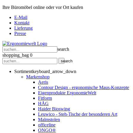
Ihre Büromöbel online oder vor Ort kaufen
E-Mail
Kontakt
Lieferung
Presse
search
shopping_bag
0
search
Sortiment
keyboard_arrow_down
Markenshop
Aeris
Contour Design - ergonomische Maus-Konzepte
Eigenprodukte ErgonomieWelt
Fitform
HÅG
Haider Bioswing
Leuwico - Steh-Tische der besonderen Art
Malmstolen
officeline
ONGO®