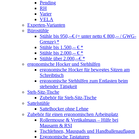
Pending
RH
Varier
VELA
Experten-Varianten
Bürostühle
Stühle bis 950,--€ (= unter netto € 800,-- / GWG-
Grenze) *
Stühle bis 1.500,-- € *
Stühle bis 2.000,-- € *
Stühle über 2.000,--€ *
ergonomische Hocker und Stehhilfen
ergonomische Hocker für bewegtes Sitzen am
Schreibtisch
ergonomische Stehhilfen zum Entlasten beim
stehender Tätigkeit
Steh-Sitz-Tische
Zubehör für Steh-Sitz-Tische
Sattelstühle
Sattelhocker ohne Lehne
Zubehör für einen ergonomischen Arbeitsplatz
Rollermouse & Vertikalmaus – Hilfe bei
Mausarm & RSI
Tischlehnen, Mauspads und Handballenauflagen
Ergonomische Tastaturen