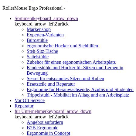
RollerMouse Ergo Professional -
Sortiment
keyboard_arrow_down
keyboard_arrow_left
Zurück
Markenshop
Experten-Varianten
Bürostühle
ergonomische Hocker und Stehhilfen
Steh-Sitz-Tische
Sattelstühle
Zubehör für einen ergonomischen Arbeitsplatz
Kinderstühle und Hocker für Sitzen und Lernen in
Bewegung
Sessel für entspanntes Sitzen und Ruhen
Ersatzteile und Reparatur
Ergonomie für Heranwachsende, Azubis und Studenten
Trippelstuhl - Mobilität im Alltag und am Arbeitsplatz
Vor Ort Service
Reparatur
für Unternehmer
keyboard_arrow_down
keyboard_arrow_left
Zurück
Angebot anfordern
B2B Ergonomie
Ergonomie in Concept