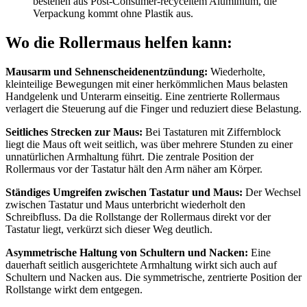
bestehen aus Post-Consumer-recyceltem Aluminium, die
Verpackung kommt ohne Plastik aus.
Wo die Rollermaus helfen kann:
Mausarm und Sehnenscheidenentzündung:
Wiederholte,
kleinteilige Bewegungen mit einer herkömmlichen Maus belasten
Handgelenk und Unterarm einseitig. Eine zentrierte Rollermaus
verlagert die Steuerung auf die Finger und reduziert diese Belastung.
Seitliches Strecken zur Maus:
Bei Tastaturen mit Ziffernblock
liegt die Maus oft weit seitlich, was über mehrere Stunden zu einer
unnatürlichen Armhaltung führt. Die zentrale Position der
Rollermaus vor der Tastatur hält den Arm näher am Körper.
Ständiges Umgreifen zwischen Tastatur und Maus:
Der Wechsel
zwischen Tastatur und Maus unterbricht wiederholt den
Schreibfluss. Da die Rollstange der Rollermaus direkt vor der
Tastatur liegt, verkürzt sich dieser Weg deutlich.
Asymmetrische Haltung von Schultern und Nacken:
Eine
dauerhaft seitlich ausgerichtete Armhaltung wirkt sich auch auf
Schultern und Nacken aus. Die symmetrische, zentrierte Position der
Rollstange wirkt dem entgegen.