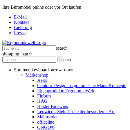
Ihre Büromöbel online oder vor Ort kaufen
E-Mail
Kontakt
Lieferung
Presse
search
shopping_bag
0
search
Sortiment
keyboard_arrow_down
Markenshop
Aeris
Contour Design - ergonomische Maus-Konzepte
Eigenprodukte ErgonomieWelt
Fitform
HÅG
Haider Bioswing
Leuwico - Steh-Tische der besonderen Art
Malmstolen
officeline
ONGO®