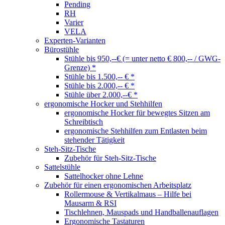
Pending
RH
Varier
VELA
Experten-Varianten
Bürostühle
Stühle bis 950,--€ (= unter netto € 800,-- / GWG-
Grenze) *
Stühle bis 1.500,-- € *
Stühle bis 2.000,-- € *
Stühle über 2.000,--€ *
ergonomische Hocker und Stehhilfen
ergonomische Hocker für bewegtes Sitzen am
Schreibtisch
ergonomische Stehhilfen zum Entlasten beim
stehender Tätigkeit
Steh-Sitz-Tische
Zubehör für Steh-Sitz-Tische
Sattelstühle
Sattelhocker ohne Lehne
Zubehör für einen ergonomischen Arbeitsplatz
Rollermouse & Vertikalmaus – Hilfe bei
Mausarm & RSI
Tischlehnen, Mauspads und Handballenauflagen
Ergonomische Tastaturen