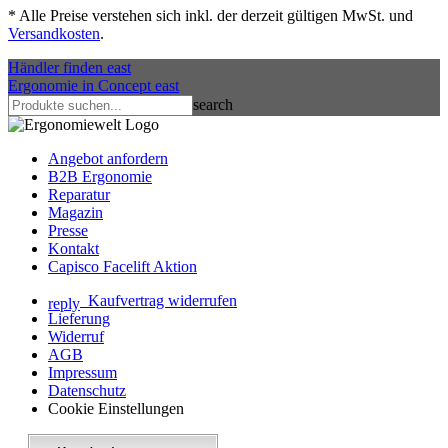
*
Alle Preise verstehen sich inkl. der derzeit gültigen MwSt. und
Versandkosten
.
Händler finden
east
Ergonomie in Concept
east
search
Angebot anfordern
B2B Ergonomie
Reparatur
Magazin
Presse
Kontakt
Capisco Facelift Aktion
Kaufvertrag widerrufen
reply
Lieferung
Widerruf
AGB
Impressum
Datenschutz
Cookie Einstellungen