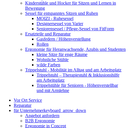
Kinderstühle und Hocker für Sitzen und Lernen in
Bewegung
Sessel für entspanntes Sitzen und Ruhen
MOIZI - Ruhesessel
Designersessel von Varier
Seniorensessel / Pflege-Sessel von FitForm
Ersatzteile und Reparatur
Gasfedern / Höhenverstellung
Rollen
Ergonomie für Heranwachsende, Azubis und Studenten
kleine Sitze für enge Räume
Wohnliche Stühle
wilde Farben
Trippelstuhl - Mobilität im Alltag und am Arbeitsplatz
Trippelstuhl – Therapiestuhl & Inklusionshilfe
am Arbeitsplatz
Trippelstühle für Senioren - Höhenverstellbar
und mit Armlehne
Vor Ort Service
Reparatur
für Unternehmer
keyboard_arrow_down
Angebot anfordern
B2B Ergonomie
Ergonomie in Concept