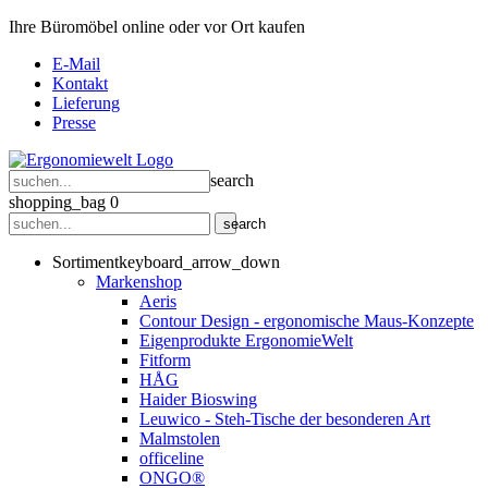
Ihre Büromöbel online oder vor Ort kaufen
E-Mail
Kontakt
Lieferung
Presse
search
shopping_bag
0
search
Sortiment
keyboard_arrow_down
Markenshop
Aeris
Contour Design - ergonomische Maus-Konzepte
Eigenprodukte ErgonomieWelt
Fitform
HÅG
Haider Bioswing
Leuwico - Steh-Tische der besonderen Art
Malmstolen
officeline
ONGO®