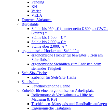
Pending
RH
Varier
VELA
Experten-Varianten
Bürostühle
Stühle bis 950,--€ (= unter netto € 800,-- / GWG-
Grenze) *
Stühle bis 1.500,-- € *
Stühle bis 2.000,-- € *
Stühle über 2.000,--€ *
ergonomische Hocker und Stehhilfen
ergonomische Hocker für bewegtes Sitzen am
Schreibtisch
ergonomische Stehhilfen zum Entlasten beim
stehender Tätigkeit
Steh-Sitz-Tische
Zubehör für Steh-Sitz-Tische
Sattelstühle
Sattelhocker ohne Lehne
Zubehör für einen ergonomischen Arbeitsplatz
Rollermouse & Vertikalmaus – Hilfe bei
Mausarm & RSI
Tischlehnen, Mauspads und Handballenauflagen
Ergonomische Tastaturen