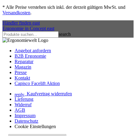
*
Alle Preise verstehen sich inkl. der derzeit gültigen MwSt. und
Versandkosten
.
Händler finden
east
Ergonomie in Concept
east
search
Angebot anfordern
B2B Ergonomie
Reparatur
Magazin
Presse
Kontakt
Capisco Facelift Aktion
Kaufvertrag widerrufen
reply
Lieferung
Widerruf
AGB
Impressum
Datenschutz
Cookie Einstellungen