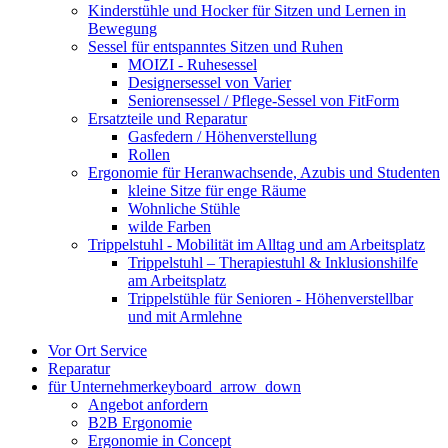
Kinderstühle und Hocker für Sitzen und Lernen in
Bewegung
Sessel für entspanntes Sitzen und Ruhen
MOIZI - Ruhesessel
Designersessel von Varier
Seniorensessel / Pflege-Sessel von FitForm
Ersatzteile und Reparatur
Gasfedern / Höhenverstellung
Rollen
Ergonomie für Heranwachsende, Azubis und Studenten
kleine Sitze für enge Räume
Wohnliche Stühle
wilde Farben
Trippelstuhl - Mobilität im Alltag und am Arbeitsplatz
Trippelstuhl – Therapiestuhl & Inklusionshilfe
am Arbeitsplatz
Trippelstühle für Senioren - Höhenverstellbar
und mit Armlehne
Vor Ort Service
Reparatur
für Unternehmer
keyboard_arrow_down
Angebot anfordern
B2B Ergonomie
Ergonomie in Concept