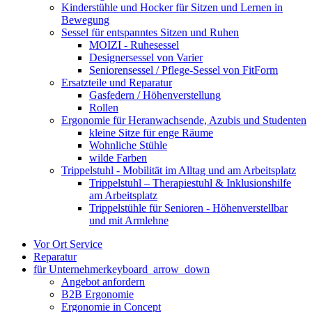
Kinderstühle und Hocker für Sitzen und Lernen in
Bewegung
Sessel für entspanntes Sitzen und Ruhen
MOIZI - Ruhesessel
Designersessel von Varier
Seniorensessel / Pflege-Sessel von FitForm
Ersatzteile und Reparatur
Gasfedern / Höhenverstellung
Rollen
Ergonomie für Heranwachsende, Azubis und Studenten
kleine Sitze für enge Räume
Wohnliche Stühle
wilde Farben
Trippelstuhl - Mobilität im Alltag und am Arbeitsplatz
Trippelstuhl – Therapiestuhl & Inklusionshilfe
am Arbeitsplatz
Trippelstühle für Senioren - Höhenverstellbar
und mit Armlehne
Vor Ort Service
Reparatur
für Unternehmer
keyboard_arrow_down
Angebot anfordern
B2B Ergonomie
Ergonomie in Concept