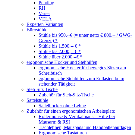
Pending
RH
Varier
VELA
Experten-Varianten
Bürostühle
Stühle bis 950,--€ (= unter netto € 800,-- / GWG-
Grenze) *
Stühle bis 1.500,-- € *
Stühle bis 2.000,-- € *
Stühle über 2.000,--€ *
ergonomische Hocker und Stehhilfen
ergonomische Hocker für bewegtes Sitzen am
Schreibtisch
ergonomische Stehhilfen zum Entlasten beim
stehender Tätigkeit
Steh-Sitz-Tische
Zubehör für Steh-Sitz-Tische
Sattelstühle
Sattelhocker ohne Lehne
Zubehör für einen ergonomischen Arbeitsplatz
Rollermouse & Vertikalmaus – Hilfe bei
Mausarm & RSI
Tischlehnen, Mauspads und Handballenauflagen
Ergonomische Tastaturen