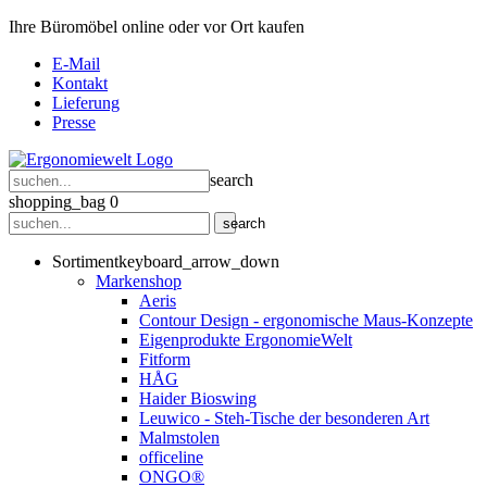
Ihre Büromöbel online oder vor Ort kaufen
E-Mail
Kontakt
Lieferung
Presse
search
shopping_bag
0
search
Sortiment
keyboard_arrow_down
Markenshop
Aeris
Contour Design - ergonomische Maus-Konzepte
Eigenprodukte ErgonomieWelt
Fitform
HÅG
Haider Bioswing
Leuwico - Steh-Tische der besonderen Art
Malmstolen
officeline
ONGO®