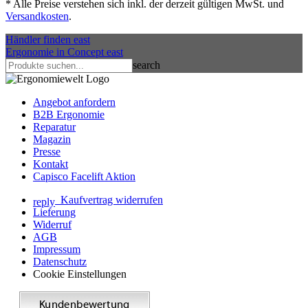
*
Alle Preise verstehen sich inkl. der derzeit gültigen MwSt. und
Versandkosten
.
Händler finden
east
Ergonomie in Concept
east
search
Angebot anfordern
B2B Ergonomie
Reparatur
Magazin
Presse
Kontakt
Capisco Facelift Aktion
Kaufvertrag widerrufen
reply
Lieferung
Widerruf
AGB
Impressum
Datenschutz
Cookie Einstellungen