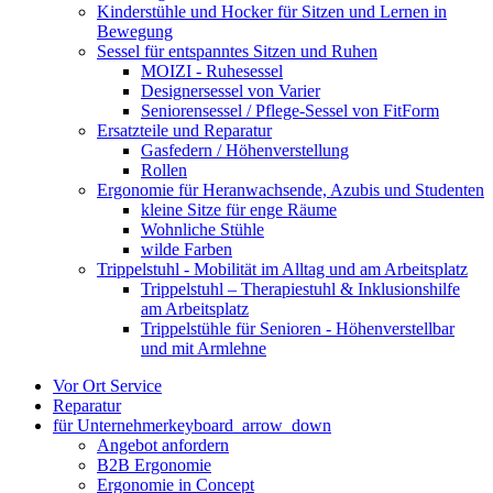
Kinderstühle und Hocker für Sitzen und Lernen in
Bewegung
Sessel für entspanntes Sitzen und Ruhen
MOIZI - Ruhesessel
Designersessel von Varier
Seniorensessel / Pflege-Sessel von FitForm
Ersatzteile und Reparatur
Gasfedern / Höhenverstellung
Rollen
Ergonomie für Heranwachsende, Azubis und Studenten
kleine Sitze für enge Räume
Wohnliche Stühle
wilde Farben
Trippelstuhl - Mobilität im Alltag und am Arbeitsplatz
Trippelstuhl – Therapiestuhl & Inklusionshilfe
am Arbeitsplatz
Trippelstühle für Senioren - Höhenverstellbar
und mit Armlehne
Vor Ort Service
Reparatur
für Unternehmer
keyboard_arrow_down
Angebot anfordern
B2B Ergonomie
Ergonomie in Concept