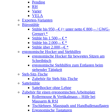
Pending
RH
Varier
VELA
Experten-Varianten
Bürostühle
Stühle bis 950,--€ (= unter netto € 800,-- / GWG-
Grenze) *
Stühle bis 1.500,-- € *
Stühle bis 2.000,-- € *
Stühle über 2.000,--€ *
ergonomische Hocker und Stehhilfen
ergonomische Hocker für bewegtes Sitzen am
Schreibtisch
ergonomische Stehhilfen zum Entlasten beim
stehender Tätigkeit
Steh-Sitz-Tische
Zubehör für Steh-Sitz-Tische
Sattelstühle
Sattelhocker ohne Lehne
Zubehör für einen ergonomischen Arbeitsplatz
Rollermouse & Vertikalmaus – Hilfe bei
Mausarm & RSI
Tischlehnen, Mauspads und Handballenauflagen
Ergonomische Tastaturen