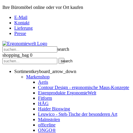
Ihre Büromöbel online oder vor Ort kaufen
E-Mail
Kontakt
Lieferung
Presse
search
shopping_bag
0
search
Sortiment
keyboard_arrow_down
Markenshop
Aeris
Contour Design - ergonomische Maus-Konzepte
Eigenprodukte ErgonomieWelt
Fitform
HÅG
Haider Bioswing
Leuwico - Steh-Tische der besonderen Art
Malmstolen
officeline
ONGO®