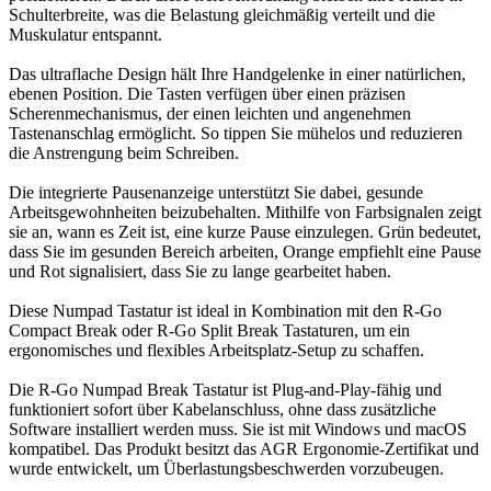
Schulterbreite, was die Belastung gleichmäßig verteilt und die
Muskulatur entspannt.
Das ultraflache Design hält Ihre Handgelenke in einer natürlichen,
ebenen Position. Die Tasten verfügen über einen präzisen
Scherenmechanismus, der einen leichten und angenehmen
Tastenanschlag ermöglicht. So tippen Sie mühelos und reduzieren
die Anstrengung beim Schreiben.
Die integrierte Pausenanzeige unterstützt Sie dabei, gesunde
Arbeitsgewohnheiten beizubehalten. Mithilfe von Farbsignalen zeigt
sie an, wann es Zeit ist, eine kurze Pause einzulegen. Grün bedeutet,
dass Sie im gesunden Bereich arbeiten, Orange empfiehlt eine Pause
und Rot signalisiert, dass Sie zu lange gearbeitet haben.
Diese Numpad Tastatur ist ideal in Kombination mit den R-Go
Compact Break oder R-Go Split Break Tastaturen, um ein
ergonomisches und flexibles Arbeitsplatz-Setup zu schaffen.
Die R-Go Numpad Break Tastatur ist Plug-and-Play-fähig und
funktioniert sofort über Kabelanschluss, ohne dass zusätzliche
Software installiert werden muss. Sie ist mit Windows und macOS
kompatibel. Das Produkt besitzt das AGR Ergonomie-Zertifikat und
wurde entwickelt, um Überlastungsbeschwerden vorzubeugen.