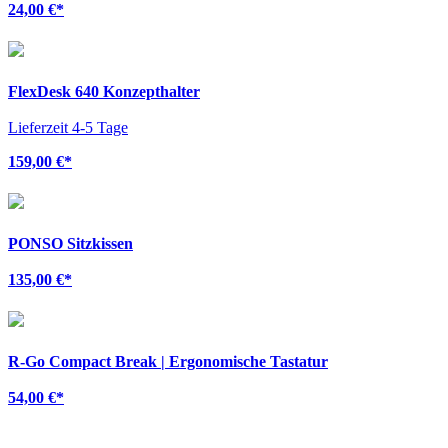
24,00 €
*
FlexDesk 640 Konzepthalter
Lieferzeit 4-5 Tage
159,00 €
*
PONSO Sitzkissen
135,00 €
*
R-Go Compact Break | Ergonomische Tastatur
54,00 €
*