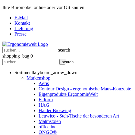
Ihre Büromöbel online oder vor Ort kaufen
E-Mail
Kontakt
Lieferung
Presse
search
shopping_bag
0
search
Sortiment
keyboard_arrow_down
Markenshop
Aeris
Contour Design - ergonomische Maus-Konzepte
Eigenprodukte ErgonomieWelt
Fitform
HÅG
Haider Bioswing
Leuwico - Steh-Tische der besonderen Art
Malmstolen
officeline
ONGO®