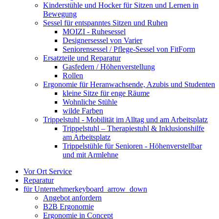
Kinderstühle und Hocker für Sitzen und Lernen in
Bewegung
Sessel für entspanntes Sitzen und Ruhen
MOIZI - Ruhesessel
Designersessel von Varier
Seniorensessel / Pflege-Sessel von FitForm
Ersatzteile und Reparatur
Gasfedern / Höhenverstellung
Rollen
Ergonomie für Heranwachsende, Azubis und Studenten
kleine Sitze für enge Räume
Wohnliche Stühle
wilde Farben
Trippelstuhl - Mobilität im Alltag und am Arbeitsplatz
Trippelstuhl – Therapiestuhl & Inklusionshilfe
am Arbeitsplatz
Trippelstühle für Senioren - Höhenverstellbar
und mit Armlehne
Vor Ort Service
Reparatur
für Unternehmer
keyboard_arrow_down
Angebot anfordern
B2B Ergonomie
Ergonomie in Concept