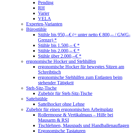
Pending
RH
Varier
VELA
Experten-Varianten
Bürostühle
Stühle bis 950,--€ (= unter netto € 800,-- / GWG-
Grenze) *
Stühle bis 1.500,-- € *
Stühle bis 2.000,-- € *
Stühle über 2.000,--€ *
ergonomische Hocker und Stehhilfen
ergonomische Hocker für bewegtes Sitzen am
Schreibtisch
ergonomische Stehhilfen zum Entlasten beim
stehender Tätigkeit
Steh-Sitz-Tische
Zubehör für Steh-Sitz-Tische
Sattelstühle
Sattelhocker ohne Lehne
Zubehör für einen ergonomischen Arbeitsplatz
Rollermouse & Vertikalmaus – Hilfe bei
Mausarm & RSI
Tischlehnen, Mauspads und Handballenauflagen
Ergonomische Tastaturen