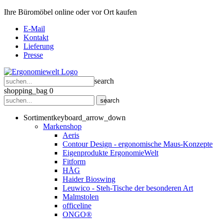
Ihre Büromöbel online oder vor Ort kaufen
E-Mail
Kontakt
Lieferung
Presse
search
shopping_bag
0
search
Sortiment
keyboard_arrow_down
Markenshop
Aeris
Contour Design - ergonomische Maus-Konzepte
Eigenprodukte ErgonomieWelt
Fitform
HÅG
Haider Bioswing
Leuwico - Steh-Tische der besonderen Art
Malmstolen
officeline
ONGO®