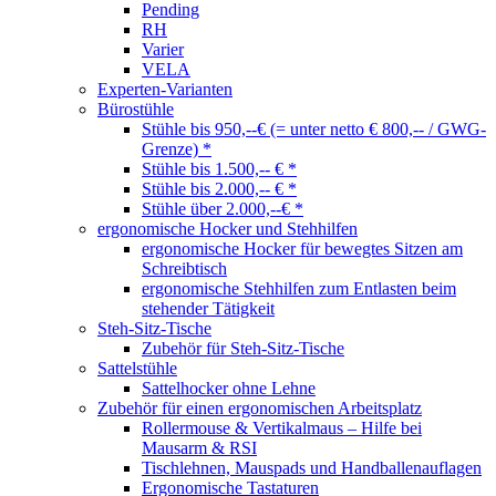
Pending
RH
Varier
VELA
Experten-Varianten
Bürostühle
Stühle bis 950,--€ (= unter netto € 800,-- / GWG-
Grenze) *
Stühle bis 1.500,-- € *
Stühle bis 2.000,-- € *
Stühle über 2.000,--€ *
ergonomische Hocker und Stehhilfen
ergonomische Hocker für bewegtes Sitzen am
Schreibtisch
ergonomische Stehhilfen zum Entlasten beim
stehender Tätigkeit
Steh-Sitz-Tische
Zubehör für Steh-Sitz-Tische
Sattelstühle
Sattelhocker ohne Lehne
Zubehör für einen ergonomischen Arbeitsplatz
Rollermouse & Vertikalmaus – Hilfe bei
Mausarm & RSI
Tischlehnen, Mauspads und Handballenauflagen
Ergonomische Tastaturen