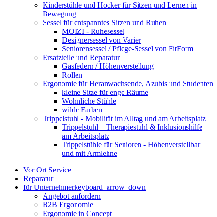
Kinderstühle und Hocker für Sitzen und Lernen in
Bewegung
Sessel für entspanntes Sitzen und Ruhen
MOIZI - Ruhesessel
Designersessel von Varier
Seniorensessel / Pflege-Sessel von FitForm
Ersatzteile und Reparatur
Gasfedern / Höhenverstellung
Rollen
Ergonomie für Heranwachsende, Azubis und Studenten
kleine Sitze für enge Räume
Wohnliche Stühle
wilde Farben
Trippelstuhl - Mobilität im Alltag und am Arbeitsplatz
Trippelstuhl – Therapiestuhl & Inklusionshilfe
am Arbeitsplatz
Trippelstühle für Senioren - Höhenverstellbar
und mit Armlehne
Vor Ort Service
Reparatur
für Unternehmer
keyboard_arrow_down
Angebot anfordern
B2B Ergonomie
Ergonomie in Concept