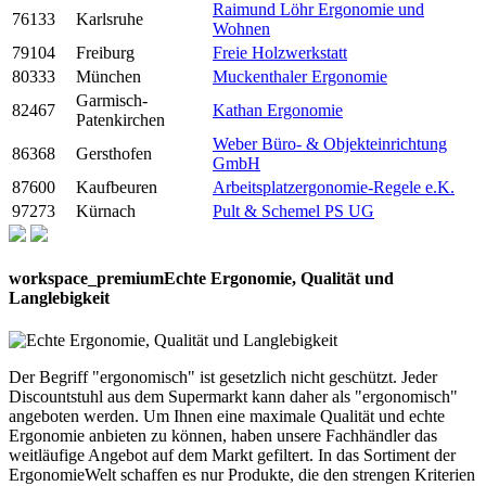
Raimund Löhr Ergonomie und
76133
Karlsruhe
Wohnen
79104
Freiburg
Freie Holzwerkstatt
80333
München
Muckenthaler Ergonomie
Garmisch-
82467
Kathan Ergonomie
Patenkirchen
Weber Büro- & Objekteinrichtung
86368
Gersthofen
GmbH
87600
Kaufbeuren
Arbeitsplatzergonomie-Regele e.K.
97273
Kürnach
Pult & Schemel PS UG
workspace_premium
Echte Ergonomie, Qualität und
Langlebigkeit
Der Begriff "ergonomisch" ist gesetzlich nicht geschützt. Jeder
Discountstuhl aus dem Supermarkt kann daher als "ergonomisch"
angeboten werden. Um Ihnen eine maximale Qualität und echte
Ergonomie anbieten zu können, haben unsere Fachhändler das
weitläufige Angebot auf dem Markt gefiltert. In das Sortiment der
ErgonomieWelt schaffen es nur Produkte, die den strengen Kriterien