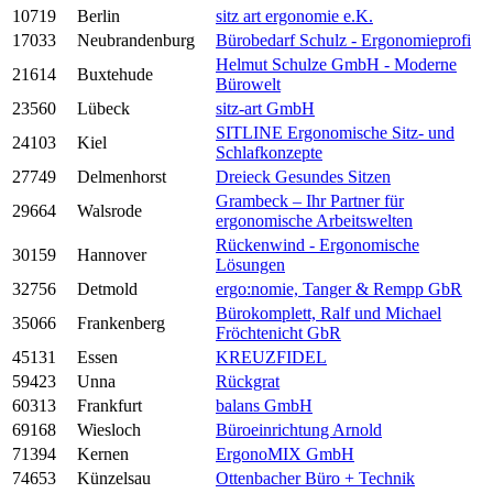
10719
Berlin
sitz art ergonomie e.K.
17033
Neubrandenburg
Bürobedarf Schulz - Ergonomieprofi
Helmut Schulze GmbH - Moderne
21614
Buxtehude
Bürowelt
23560
Lübeck
sitz-art GmbH
SITLINE Ergonomische Sitz- und
24103
Kiel
Schlafkonzepte
27749
Delmenhorst
Dreieck Gesundes Sitzen
Grambeck – Ihr Partner für
29664
Walsrode
ergonomische Arbeitswelten
Rückenwind - Ergonomische
30159
Hannover
Lösungen
32756
Detmold
ergo:nomie, Tanger & Rempp GbR
Bürokomplett, Ralf und Michael
35066
Frankenberg
Fröchtenicht GbR
45131
Essen
KREUZFIDEL
59423
Unna
Rückgrat
60313
Frankfurt
balans GmbH
69168
Wiesloch
Büroeinrichtung Arnold
71394
Kernen
ErgonoMIX GmbH
74653
Künzelsau
Ottenbacher Büro + Technik