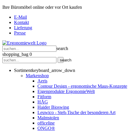
Ihre Büromöbel online oder vor Ort kaufen
E-Mail
Kontakt
Lieferung
Presse
search
shopping_bag
0
search
Sortiment
keyboard_arrow_down
Markenshop
Aeris
Contour Design - ergonomische Maus-Konzepte
Eigenprodukte ErgonomieWelt
Fitform
HÅG
Haider Bioswing
Leuwico - Steh-Tische der besonderen Art
Malmstolen
officeline
ONGO®