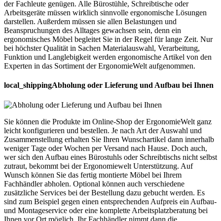
der Fachleute genügen. Alle Bürostühle, Schreibtische oder
Arbeitsgeräte müssen wirklich sinnvolle ergonomische Lösungen
darstellen. Außerdem müssen sie allen Belastungen und
Beanspruchungen des Alltages gewachsen sein, denn ein
ergonomisches Möbel begleitet Sie in der Regel für lange Zeit. Nur
bei höchster Qualität in Sachen Materialauswahl, Verarbeitung,
Funktion und Langlebigkeit werden ergonomische Artikel von den
Experten in das Sortiment der ErgonomieWelt aufgenommen.
local_shipping
Abholung oder Lieferung und Aufbau bei Ihnen
Sie können die Produkte im Online-Shop der ErgonomieWelt ganz
leicht konfigurieren und bestellen. Je nach Art der Auswahl und
Zusammenstellung erhalten Sie Ihren Wunschartikel dann innerhalb
weniger Tage oder Wochen per Versand nach Hause. Doch auch,
wer sich den Aufbau eines Bürostuhls oder Schreibtischs nicht selbst
zutraut, bekommt bei der Ergonomiewelt Unterstützung. Auf
Wunsch können Sie das fertig montierte Möbel bei Ihrem
Fachhändler abholen. Optional können auch verschiedene
zusätzliche Services bei der Bestellung dazu gebucht werden. Es
sind zum Beispiel gegen einen entsprechenden Aufpreis ein Aufbau-
und Montageservice oder eine komplette Arbeitsplatzberatung bei
Ihnen vor Ort möglich. Ihr Fachhändler nimmt dann die