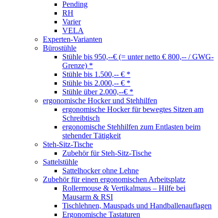
Pending
RH
Varier
VELA
Experten-Varianten
Bürostühle
Stühle bis 950,--€ (= unter netto € 800,-- / GWG-
Grenze) *
Stühle bis 1.500,-- € *
Stühle bis 2.000,-- € *
Stühle über 2.000,--€ *
ergonomische Hocker und Stehhilfen
ergonomische Hocker für bewegtes Sitzen am
Schreibtisch
ergonomische Stehhilfen zum Entlasten beim
stehender Tätigkeit
Steh-Sitz-Tische
Zubehör für Steh-Sitz-Tische
Sattelstühle
Sattelhocker ohne Lehne
Zubehör für einen ergonomischen Arbeitsplatz
Rollermouse & Vertikalmaus – Hilfe bei
Mausarm & RSI
Tischlehnen, Mauspads und Handballenauflagen
Ergonomische Tastaturen