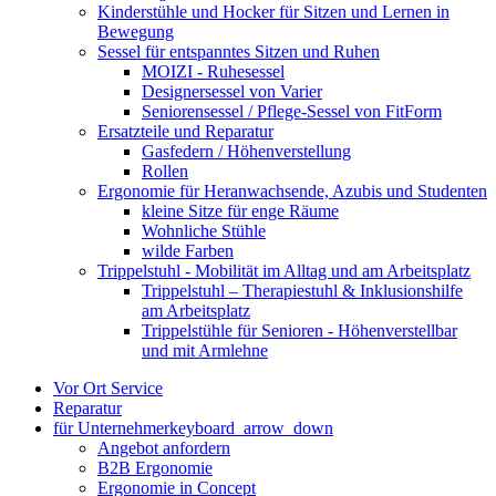
Kinderstühle und Hocker für Sitzen und Lernen in
Bewegung
Sessel für entspanntes Sitzen und Ruhen
MOIZI - Ruhesessel
Designersessel von Varier
Seniorensessel / Pflege-Sessel von FitForm
Ersatzteile und Reparatur
Gasfedern / Höhenverstellung
Rollen
Ergonomie für Heranwachsende, Azubis und Studenten
kleine Sitze für enge Räume
Wohnliche Stühle
wilde Farben
Trippelstuhl - Mobilität im Alltag und am Arbeitsplatz
Trippelstuhl – Therapiestuhl & Inklusionshilfe
am Arbeitsplatz
Trippelstühle für Senioren - Höhenverstellbar
und mit Armlehne
Vor Ort Service
Reparatur
für Unternehmer
keyboard_arrow_down
Angebot anfordern
B2B Ergonomie
Ergonomie in Concept