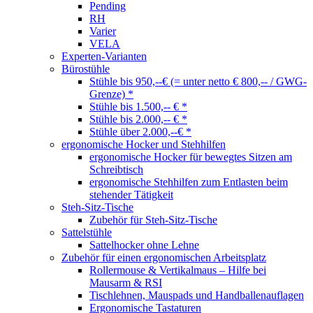
Pending
RH
Varier
VELA
Experten-Varianten
Bürostühle
Stühle bis 950,--€ (= unter netto € 800,-- / GWG-
Grenze) *
Stühle bis 1.500,-- € *
Stühle bis 2.000,-- € *
Stühle über 2.000,--€ *
ergonomische Hocker und Stehhilfen
ergonomische Hocker für bewegtes Sitzen am
Schreibtisch
ergonomische Stehhilfen zum Entlasten beim
stehender Tätigkeit
Steh-Sitz-Tische
Zubehör für Steh-Sitz-Tische
Sattelstühle
Sattelhocker ohne Lehne
Zubehör für einen ergonomischen Arbeitsplatz
Rollermouse & Vertikalmaus – Hilfe bei
Mausarm & RSI
Tischlehnen, Mauspads und Handballenauflagen
Ergonomische Tastaturen