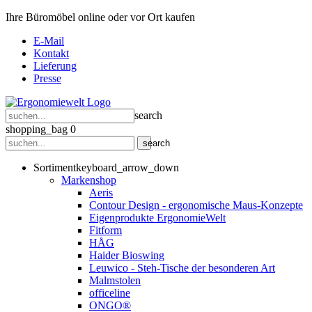
Ihre Büromöbel online oder vor Ort kaufen
E-Mail
Kontakt
Lieferung
Presse
search
shopping_bag
0
search
Sortiment
keyboard_arrow_down
Markenshop
Aeris
Contour Design - ergonomische Maus-Konzepte
Eigenprodukte ErgonomieWelt
Fitform
HÅG
Haider Bioswing
Leuwico - Steh-Tische der besonderen Art
Malmstolen
officeline
ONGO®