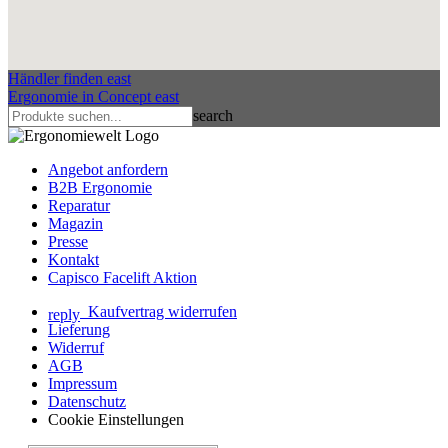
Händler finden
east
Ergonomie in Concept
east
search
Angebot anfordern
B2B Ergonomie
Reparatur
Magazin
Presse
Kontakt
Capisco Facelift Aktion
Kaufvertrag widerrufen
reply
Lieferung
Widerruf
AGB
Impressum
Datenschutz
Cookie Einstellungen