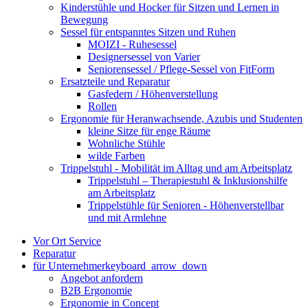
Kinderstühle und Hocker für Sitzen und Lernen in
Bewegung
Sessel für entspanntes Sitzen und Ruhen
MOIZI - Ruhesessel
Designersessel von Varier
Seniorensessel / Pflege-Sessel von FitForm
Ersatzteile und Reparatur
Gasfedern / Höhenverstellung
Rollen
Ergonomie für Heranwachsende, Azubis und Studenten
kleine Sitze für enge Räume
Wohnliche Stühle
wilde Farben
Trippelstuhl - Mobilität im Alltag und am Arbeitsplatz
Trippelstuhl – Therapiestuhl & Inklusionshilfe
am Arbeitsplatz
Trippelstühle für Senioren - Höhenverstellbar
und mit Armlehne
Vor Ort Service
Reparatur
für Unternehmer
keyboard_arrow_down
Angebot anfordern
B2B Ergonomie
Ergonomie in Concept