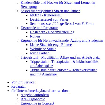
Kinderstühle und Hocker für Sitzen und Lernen in
Bewegung
Sessel für entspanntes Sitzen und Ruhen
MOIZI - Ruhesessel
Designersessel von Varier
Seniorensessel / Pflege-Sessel von FitForm
Ersatzteile und Reparatur
Gasfedern / Höhenverstellung
Rollen
Ergonomie für Heranwachsende, Azubis und Studenten
kleine Sitze für enge Räume
Wohnliche Stühle
wilde Farben
Trippelstuhl - Mobilität im Alltag und am Arbeitsplatz
Trippelstuhl – Therapiestuhl & Inklusionshilfe
am Arbeitsplatz
Trippelstühle für Senioren - Höhenverstellbar
und mit Armlehne
Vor Ort Service
Reparatur
für Unternehmer
keyboard_arrow_down
Angebot anfordern
B2B Ergonomie
Ergonomie in Concept