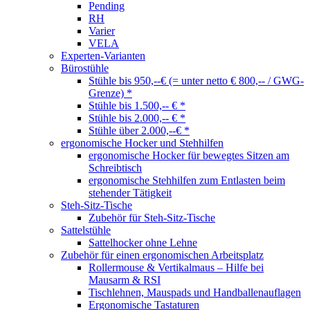
Pending
RH
Varier
VELA
Experten-Varianten
Bürostühle
Stühle bis 950,--€ (= unter netto € 800,-- / GWG-
Grenze) *
Stühle bis 1.500,-- € *
Stühle bis 2.000,-- € *
Stühle über 2.000,--€ *
ergonomische Hocker und Stehhilfen
ergonomische Hocker für bewegtes Sitzen am
Schreibtisch
ergonomische Stehhilfen zum Entlasten beim
stehender Tätigkeit
Steh-Sitz-Tische
Zubehör für Steh-Sitz-Tische
Sattelstühle
Sattelhocker ohne Lehne
Zubehör für einen ergonomischen Arbeitsplatz
Rollermouse & Vertikalmaus – Hilfe bei
Mausarm & RSI
Tischlehnen, Mauspads und Handballenauflagen
Ergonomische Tastaturen