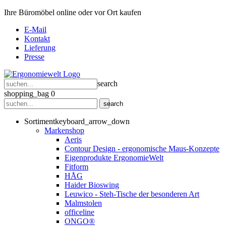
Ihre Büromöbel online oder vor Ort kaufen
E-Mail
Kontakt
Lieferung
Presse
search
shopping_bag
0
search
Sortiment
keyboard_arrow_down
Markenshop
Aeris
Contour Design - ergonomische Maus-Konzepte
Eigenprodukte ErgonomieWelt
Fitform
HÅG
Haider Bioswing
Leuwico - Steh-Tische der besonderen Art
Malmstolen
officeline
ONGO®