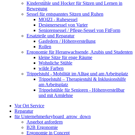
Kinderstühle und Hocker für Sitzen und Lernen in
Bewegung
Sessel für entspanntes Sitzen und Ruhen
MOIZI - Ruhesessel
Designersessel von Varier
Seniorensessel / Pflege-Sessel von FitForm
Ersatzteile und Reparatur
Gasfedern / Höhenverstellung
Rollen
Ergonomie für Heranwachsende, Azubis und Studenten
kleine Sitze für enge Räume
Wohnliche Stühle
wilde Farben
Trippelstuhl - Mobilität im Alltag und am Arbeitsplatz
Trippelstuhl – Therapiestuhl & Inklusionshilfe
am Arbeitsplatz
Trippelstühle für Senioren - Höhenverstellbar
und mit Armlehne
Vor Ort Service
Reparatur
für Unternehmer
keyboard_arrow_down
Angebot anfordern
B2B Ergonomie
Ergonomie in Concept