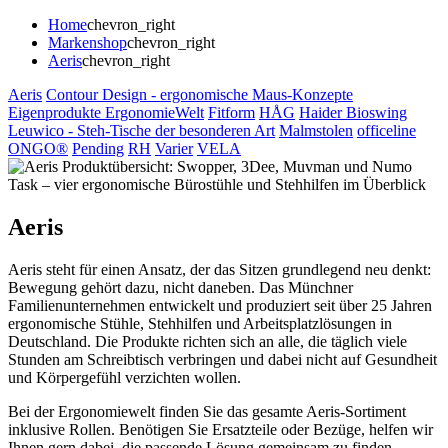
Home
chevron_right
Markenshop
chevron_right
Aeris
chevron_right
Aeris
Contour Design - ergonomische Maus-Konzepte
Eigenprodukte ErgonomieWelt
Fitform
HÅG
Haider Bioswing
Leuwico - Steh-Tische der besonderen Art
Malmstolen
officeline
ONGO®
Pending
RH
Varier
VELA
Aeris
Aeris steht für einen Ansatz, der das Sitzen grundlegend neu denkt:
Bewegung gehört dazu, nicht daneben. Das Münchner
Familienunternehmen entwickelt und produziert seit über 25 Jahren
ergonomische Stühle, Stehhilfen und Arbeitsplatzlösungen in
Deutschland. Die Produkte richten sich an alle, die täglich viele
Stunden am Schreibtisch verbringen und dabei nicht auf Gesundheit
und Körpergefühl verzichten wollen.
Bei der Ergonomiewelt finden Sie das gesamte Aeris-Sortiment
inklusive Rollen. Benötigen Sie Ersatzteile oder Bezüge, helfen wir
Ihnen gern dabei, die passende Lösung gemeinsam zu finden.