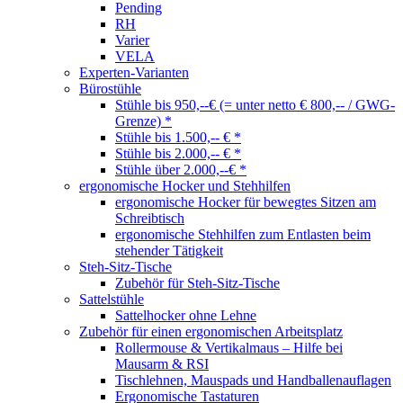
Pending
RH
Varier
VELA
Experten-Varianten
Bürostühle
Stühle bis 950,--€ (= unter netto € 800,-- / GWG-
Grenze) *
Stühle bis 1.500,-- € *
Stühle bis 2.000,-- € *
Stühle über 2.000,--€ *
ergonomische Hocker und Stehhilfen
ergonomische Hocker für bewegtes Sitzen am
Schreibtisch
ergonomische Stehhilfen zum Entlasten beim
stehender Tätigkeit
Steh-Sitz-Tische
Zubehör für Steh-Sitz-Tische
Sattelstühle
Sattelhocker ohne Lehne
Zubehör für einen ergonomischen Arbeitsplatz
Rollermouse & Vertikalmaus – Hilfe bei
Mausarm & RSI
Tischlehnen, Mauspads und Handballenauflagen
Ergonomische Tastaturen