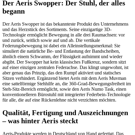
Der Aeris Swopper: Der Stuhl, der alles
begann
Der Aeris Swopper ist das bekannteste Produkt des Unternehmens
und das Herzstück des Sortiments. Seine einzigartige 3D-
Technologie ermöglicht Bewegung in alle drei Raumachsen: vor
und zurück, seitlich sowie auf und ab. Die vertikale
Federungsbewegung ist dabei ein Alleinstellungsmerkmal: Sie
simuliert die natürliche Be- und Entlastung der Bandscheiben,
ähnlich einem Schwamm, der Flüssigkeit aufnimmt und wieder
abgibt. Der Swopper hat kein klassisches Fußkreuz, sondern sitzt
auf einer einzigen zentralen Federachse. Das klingt ungewohnt, ist
aber genau das Prinzip, das den Rumpf aktiviert und statisches
Sitzen verhindert. Ergänzend bietet Aeris mit dem Aeris Muvman
eine sattelförmige Stehhilfe an, die 360-Grad-Bewegungsfreiheit im
Steh-Sitz-Bereich ermöglicht, sowie den Aeris Numo Task, einen
konventionelleren Bürostuhl mit integrierter Federbein-Technologie
für alle, die auf eine Rückenlehne nicht verzichten möchten.
Qualität, Fertigung und Auszeichnungen
– was hinter Aeris steckt
Aeris-Produkte werden in Deutschland von Hand gefertigt. Das