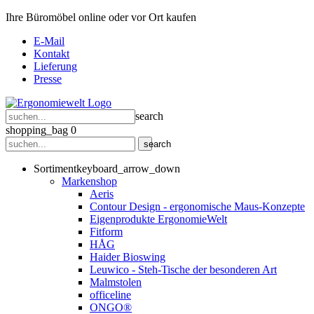
Ihre Büromöbel online oder vor Ort kaufen
E-Mail
Kontakt
Lieferung
Presse
search
shopping_bag
0
search
Sortiment
keyboard_arrow_down
Markenshop
Aeris
Contour Design - ergonomische Maus-Konzepte
Eigenprodukte ErgonomieWelt
Fitform
HÅG
Haider Bioswing
Leuwico - Steh-Tische der besonderen Art
Malmstolen
officeline
ONGO®