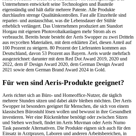
Unternehmen entwickelt seine Technologien und Bauteile
eigenständig und hält dafür mehrere Patente. Alle Produkte
durchlaufen strenge Qualitätskontrollen. Fast alle Einzelteile sind
reparier- und austauschbar, was die Lebensdauer der Stühle
erheblich verlängert. Das Unternehmen produziert am Standort
Horgau mit eigenen Photovoltaikanlagen mehr Strom als es
verbraucht. Bereits heute besteht der Aeris Swopper zu zwei Dritteln
aus recycelten Materialien, mit dem erklärten Ziel, diesen Anteil auf
100 Prozent zu steigern. 80 Prozent der Lieferanten kommen aus
Deutschland, davon 53 Prozent aus Bayern. Aeris wurde mehrfach
ausgezeichnet: darunter mit dem Red Dot Award 2019, 2020 und
2022, dem iF Design Award 2020, dem German Design Award
2021 sowie dem German Brand Award 2024 in Gold.
Für wen sind Aeris-Produkte geeignet?
Aeris richtet sich an Büro- und Homeoffice-Nutzer, die täglich
mehrere Stunden sitzen und dabei aktiv bleiben möchten. Der Aeris
Swopper ist besonders geeignet für Menschen, die sich von einem
klassischen Bürostuhl lösen wollen und bewusst in ihre Gesundheit
investieren. Wer eine Rückenlehne benötigt oder zwischen Sitzen
und Stehen wechselt, findet im Aeris Muvman oder Aeris Numo
Task passende Alternativen. Die Produkte eignen sich auch für den
Einsatz in Arztpraxen, Laboren und anderen Arbeitsbereichen, in