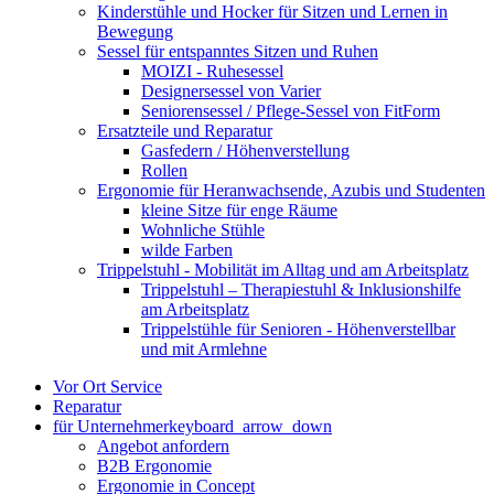
Kinderstühle und Hocker für Sitzen und Lernen in
Bewegung
Sessel für entspanntes Sitzen und Ruhen
MOIZI - Ruhesessel
Designersessel von Varier
Seniorensessel / Pflege-Sessel von FitForm
Ersatzteile und Reparatur
Gasfedern / Höhenverstellung
Rollen
Ergonomie für Heranwachsende, Azubis und Studenten
kleine Sitze für enge Räume
Wohnliche Stühle
wilde Farben
Trippelstuhl - Mobilität im Alltag und am Arbeitsplatz
Trippelstuhl – Therapiestuhl & Inklusionshilfe
am Arbeitsplatz
Trippelstühle für Senioren - Höhenverstellbar
und mit Armlehne
Vor Ort Service
Reparatur
für Unternehmer
keyboard_arrow_down
Angebot anfordern
B2B Ergonomie
Ergonomie in Concept