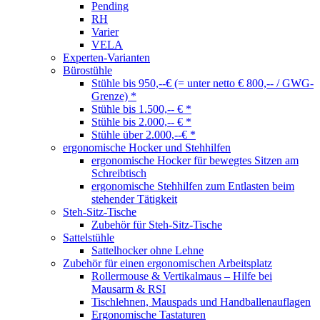
Pending
RH
Varier
VELA
Experten-Varianten
Bürostühle
Stühle bis 950,--€ (= unter netto € 800,-- / GWG-
Grenze) *
Stühle bis 1.500,-- € *
Stühle bis 2.000,-- € *
Stühle über 2.000,--€ *
ergonomische Hocker und Stehhilfen
ergonomische Hocker für bewegtes Sitzen am
Schreibtisch
ergonomische Stehhilfen zum Entlasten beim
stehender Tätigkeit
Steh-Sitz-Tische
Zubehör für Steh-Sitz-Tische
Sattelstühle
Sattelhocker ohne Lehne
Zubehör für einen ergonomischen Arbeitsplatz
Rollermouse & Vertikalmaus – Hilfe bei
Mausarm & RSI
Tischlehnen, Mauspads und Handballenauflagen
Ergonomische Tastaturen