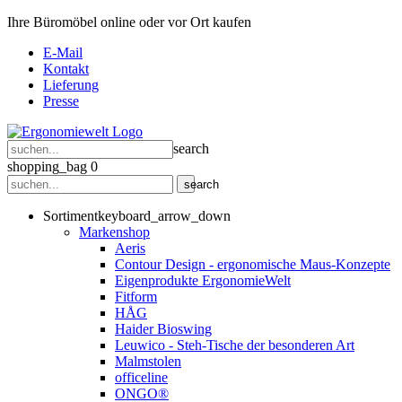
Ihre Büromöbel online oder vor Ort kaufen
E-Mail
Kontakt
Lieferung
Presse
search
shopping_bag
0
search
Sortiment
keyboard_arrow_down
Markenshop
Aeris
Contour Design - ergonomische Maus-Konzepte
Eigenprodukte ErgonomieWelt
Fitform
HÅG
Haider Bioswing
Leuwico - Steh-Tische der besonderen Art
Malmstolen
officeline
ONGO®