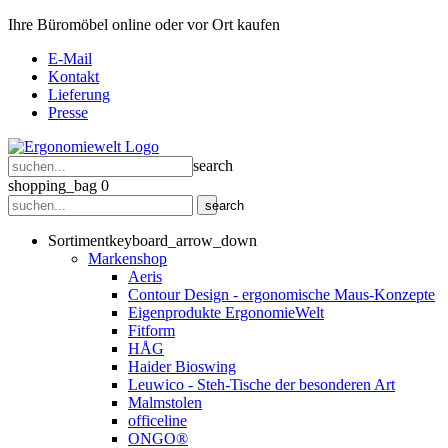
Ihre Büromöbel online oder vor Ort kaufen
E-Mail
Kontakt
Lieferung
Presse
search
shopping_bag
0
search
Sortiment
keyboard_arrow_down
Markenshop
Aeris
Contour Design - ergonomische Maus-Konzepte
Eigenprodukte ErgonomieWelt
Fitform
HÅG
Haider Bioswing
Leuwico - Steh-Tische der besonderen Art
Malmstolen
officeline
ONGO®