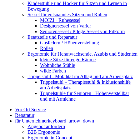
Kinderstühle und Hocker für Sitzen und Lernen in
Bewegung
Sessel für entspanntes Sitzen und Ruhen
MOIZI - Ruhesessel
Designersessel von Varier
Seniorensessel / Pflege-Sessel von FitForm
Ersatzteile und Reparatur
Gasfedern / Höhenverstellung
Rollen
Ergonomie für Heranwachsende, Azubis und Studenten
kleine Sitze für enge Räume
Wohnliche Stühle
wilde Farben
Trippelstuhl - Mobilität im Alltag und am Arbeitsplatz
Trippelstuhl – Therapiestuhl & Inklusionshilfe
am Arbeitsplatz
Trippelstühle für Senioren - Höhenverstellbar
und mit Armlehne
Vor Ort Service
Reparatur
für Unternehmer
keyboard_arrow_down
Angebot anfordern
B2B Ergonomie
Ergonomie in Concept