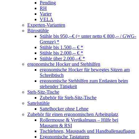
Pending
RH
Varier
VELA
Experten-Varianten
Bürostühle
Stühle bis 950,--€ (= unter netto € 800,-- / GWG-
Grenze) *
Stühle bis 1.500,-- € *
Stühle bis 2.000,-- € *
Stühle über 2.000,--€ *
ergonomische Hocker und Stehhilfen
ergonomische Hocker für bewegtes Sitzen am
Schreibtisch
ergonomische Stehhilfen zum Entlasten beim
stehender Tätigkeit
Steh-Sitz-Tische
Zubehör für Steh-Sitz-Tische
Sattelstühle
Sattelhocker ohne Lehne
Zubehör für einen ergonomischen Arbeitsplatz
Rollermouse & Vertikalmaus – Hilfe bei
Mausarm & RSI
Tischlehnen, Mauspads und Handballenauflagen
Ergonomische Tastaturen