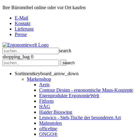
Ihre Büromöbel online oder vor Ort kaufen
E-Mail
Kontakt
Lieferung
Presse
search
shopping_bag
0
search
Sortiment
keyboard_arrow_down
Markenshop
Aeris
Contour Design - ergonomische Maus-Konzepte
Eigenprodukte ErgonomieWelt
Fitform
HÅG
Haider Bioswing
Leuwico - Steh-Tische der besonderen Art
Malmstolen
officeline
ONGO®