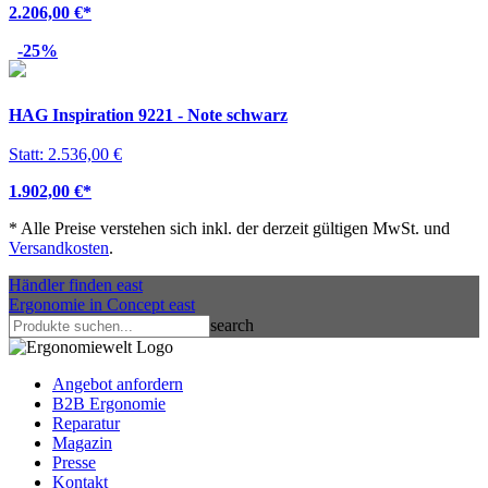
2.206,00 €
*
-25%
HAG Inspiration 9221 - Note schwarz
Statt: 2.536,00 €
1.902,00 €
*
*
Alle Preise verstehen sich inkl. der derzeit gültigen MwSt. und
Versandkosten
.
Händler finden
east
Ergonomie in Concept
east
search
Angebot anfordern
B2B Ergonomie
Reparatur
Magazin
Presse
Kontakt