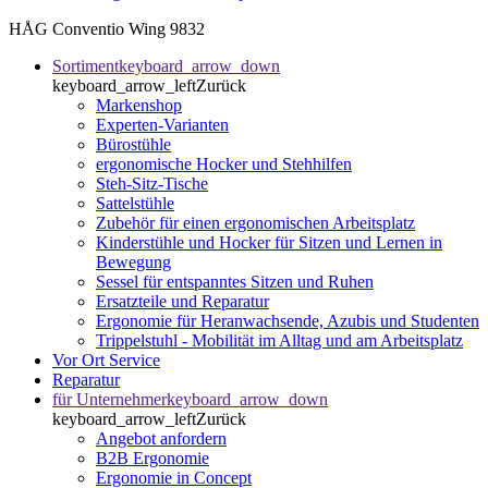
HÅG Conventio Wing 9832
Sortiment
keyboard_arrow_down
keyboard_arrow_left
Zurück
Markenshop
Experten-Varianten
Bürostühle
ergonomische Hocker und Stehhilfen
Steh-Sitz-Tische
Sattelstühle
Zubehör für einen ergonomischen Arbeitsplatz
Kinderstühle und Hocker für Sitzen und Lernen in
Bewegung
Sessel für entspanntes Sitzen und Ruhen
Ersatzteile und Reparatur
Ergonomie für Heranwachsende, Azubis und Studenten
Trippelstuhl - Mobilität im Alltag und am Arbeitsplatz
Vor Ort Service
Reparatur
für Unternehmer
keyboard_arrow_down
keyboard_arrow_left
Zurück
Angebot anfordern
B2B Ergonomie
Ergonomie in Concept