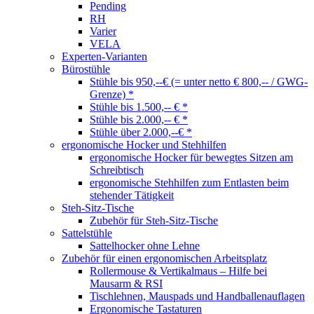
Pending
RH
Varier
VELA
Experten-Varianten
Bürostühle
Stühle bis 950,--€ (= unter netto € 800,-- / GWG-
Grenze) *
Stühle bis 1.500,-- € *
Stühle bis 2.000,-- € *
Stühle über 2.000,--€ *
ergonomische Hocker und Stehhilfen
ergonomische Hocker für bewegtes Sitzen am
Schreibtisch
ergonomische Stehhilfen zum Entlasten beim
stehender Tätigkeit
Steh-Sitz-Tische
Zubehör für Steh-Sitz-Tische
Sattelstühle
Sattelhocker ohne Lehne
Zubehör für einen ergonomischen Arbeitsplatz
Rollermouse & Vertikalmaus – Hilfe bei
Mausarm & RSI
Tischlehnen, Mauspads und Handballenauflagen
Ergonomische Tastaturen