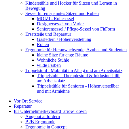
Kinderstühle und Hocker für Sitzen und Lernen in
Bewegung
Sessel für entspanntes Sitzen und Ruhen
MOIZI - Ruhesessel
Designersessel von Varier
Seniorensessel / Pflege-Sessel von FitForm
Ersatzteile und Reparatur
Gasfedern / Höhenverstellung
Rollen
Ergonomie für Heranwachsende, Azubis und Studenten
kleine Sitze für enge Räume
Wohnliche Stühle
wilde Farben
Trippelstuhl - Mobilität im Alltag und am Arbeitsplatz
Trippelstuhl – Therapiestuhl & Inklusionshilfe
am Arbeitsplatz
Trippelstühle für Senioren - Höhenverstellbar
und mit Armlehne
Vor Ort Service
Reparatur
für Unternehmer
keyboard_arrow_down
Angebot anfordern
B2B Ergonomie
Ergonomie in Concept