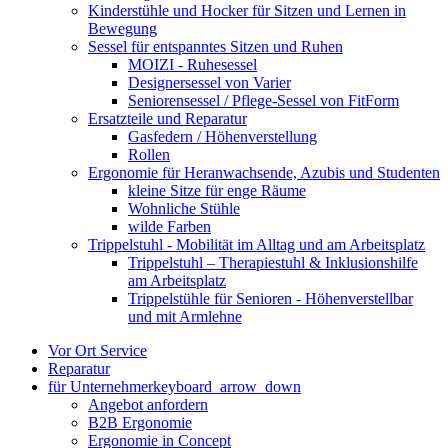
Kinderstühle und Hocker für Sitzen und Lernen in
Bewegung
Sessel für entspanntes Sitzen und Ruhen
MOIZI - Ruhesessel
Designersessel von Varier
Seniorensessel / Pflege-Sessel von FitForm
Ersatzteile und Reparatur
Gasfedern / Höhenverstellung
Rollen
Ergonomie für Heranwachsende, Azubis und Studenten
kleine Sitze für enge Räume
Wohnliche Stühle
wilde Farben
Trippelstuhl - Mobilität im Alltag und am Arbeitsplatz
Trippelstuhl – Therapiestuhl & Inklusionshilfe
am Arbeitsplatz
Trippelstühle für Senioren - Höhenverstellbar
und mit Armlehne
Vor Ort Service
Reparatur
für Unternehmer
keyboard_arrow_down
Angebot anfordern
B2B Ergonomie
Ergonomie in Concept