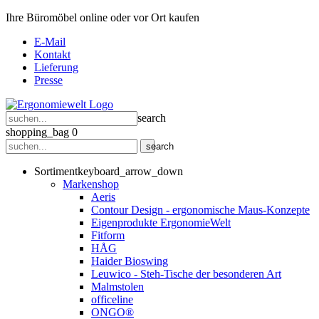
Ihre Büromöbel online oder vor Ort kaufen
E-Mail
Kontakt
Lieferung
Presse
search
shopping_bag
0
search
Sortiment
keyboard_arrow_down
Markenshop
Aeris
Contour Design - ergonomische Maus-Konzepte
Eigenprodukte ErgonomieWelt
Fitform
HÅG
Haider Bioswing
Leuwico - Steh-Tische der besonderen Art
Malmstolen
officeline
ONGO®