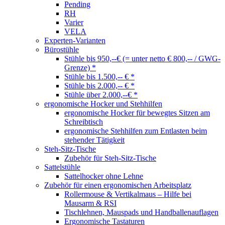
Pending
RH
Varier
VELA
Experten-Varianten
Bürostühle
Stühle bis 950,--€ (= unter netto € 800,-- / GWG-
Grenze) *
Stühle bis 1.500,-- € *
Stühle bis 2.000,-- € *
Stühle über 2.000,--€ *
ergonomische Hocker und Stehhilfen
ergonomische Hocker für bewegtes Sitzen am
Schreibtisch
ergonomische Stehhilfen zum Entlasten beim
stehender Tätigkeit
Steh-Sitz-Tische
Zubehör für Steh-Sitz-Tische
Sattelstühle
Sattelhocker ohne Lehne
Zubehör für einen ergonomischen Arbeitsplatz
Rollermouse & Vertikalmaus – Hilfe bei
Mausarm & RSI
Tischlehnen, Mauspads und Handballenauflagen
Ergonomische Tastaturen