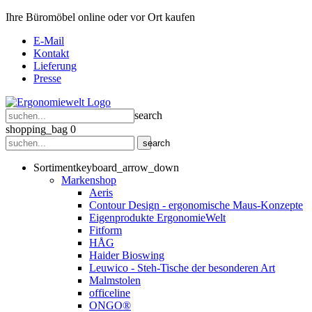
Ihre Büromöbel online oder vor Ort kaufen
E-Mail
Kontakt
Lieferung
Presse
search
shopping_bag
0
search
Sortiment
keyboard_arrow_down
Markenshop
Aeris
Contour Design - ergonomische Maus-Konzepte
Eigenprodukte ErgonomieWelt
Fitform
HÅG
Haider Bioswing
Leuwico - Steh-Tische der besonderen Art
Malmstolen
officeline
ONGO®