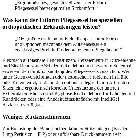
„Ergonomisches, gesundes Sitzen – der Fitform
Pflegesessel bietet optimalen Sitzkomfort.“
Was kann der Fitform Pflegesessel bei speziellen
orthopädischen Erkrankungen leisten?
„Die große Anzahl an individuell anpassbaren Extras
und Optionen macht aus dem Aufstehsessel ein
erstklassiges Produkt für den gehobenen Pflegebedarf.“
Elektrisch aufblasbare Lendenstützen, Heizelemente in Rückenlehne
und Sitzfläche sowie Schalenrückenlehnen mit besserem Seitenhalt
erweitern den Funktionsumfang des Pflegesessels zusätzlich. Wer
unter Gelenkversteifungen oder motorischen Problemen in Hüfte
oder Knien leidet, findet in den optional integrierbaren Arthrodese-
Sitzen eine ergonomisch korrekte Unterstützung der unteren
Extremitäten. Ebenso sind Kyphose-Rückenlehnen für Patienten mit
Rundrücken oder eine Antidekubitussitzfläche mit IntelliGel
Sitzkissen verfügbar.
Weniger Rückenschmerzen
Zur Entlastung der Bandscheiben können Stützeinlagen (Isolated
Limp Perfusion – ILP) oder aufblasbare Druckkammern (Air