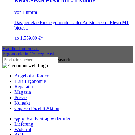
Relax-Sessel Elevo M1 - 1 Motor
von Fitform
Das perfekte Einsteigermodell - der Aufstehsessel Elevo M1
bietet ...
ab 1.559,00 €
*
Händler finden
east
Ergonomie in Concept
east
search
Angebot anfordern
B2B Ergonomie
Reparatur
Magazin
Presse
Kontakt
Capisco Facelift Aktion
Kaufvertrag widerrufen
reply
Lieferung
Widerruf
AGB