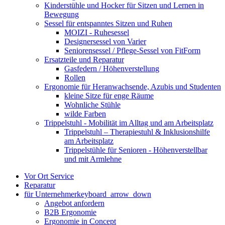
Kinderstühle und Hocker für Sitzen und Lernen in
Bewegung
Sessel für entspanntes Sitzen und Ruhen
MOIZI - Ruhesessel
Designersessel von Varier
Seniorensessel / Pflege-Sessel von FitForm
Ersatzteile und Reparatur
Gasfedern / Höhenverstellung
Rollen
Ergonomie für Heranwachsende, Azubis und Studenten
kleine Sitze für enge Räume
Wohnliche Stühle
wilde Farben
Trippelstuhl - Mobilität im Alltag und am Arbeitsplatz
Trippelstuhl – Therapiestuhl & Inklusionshilfe
am Arbeitsplatz
Trippelstühle für Senioren - Höhenverstellbar
und mit Armlehne
Vor Ort Service
Reparatur
für Unternehmer
keyboard_arrow_down
Angebot anfordern
B2B Ergonomie
Ergonomie in Concept