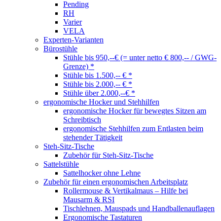
Pending
RH
Varier
VELA
Experten-Varianten
Bürostühle
Stühle bis 950,--€ (= unter netto € 800,-- / GWG-
Grenze) *
Stühle bis 1.500,-- € *
Stühle bis 2.000,-- € *
Stühle über 2.000,--€ *
ergonomische Hocker und Stehhilfen
ergonomische Hocker für bewegtes Sitzen am
Schreibtisch
ergonomische Stehhilfen zum Entlasten beim
stehender Tätigkeit
Steh-Sitz-Tische
Zubehör für Steh-Sitz-Tische
Sattelstühle
Sattelhocker ohne Lehne
Zubehör für einen ergonomischen Arbeitsplatz
Rollermouse & Vertikalmaus – Hilfe bei
Mausarm & RSI
Tischlehnen, Mauspads und Handballenauflagen
Ergonomische Tastaturen