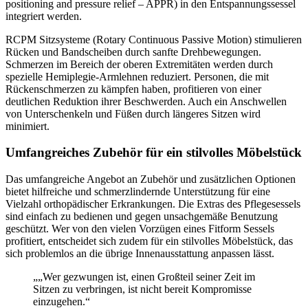
positioning and pressure relief – APPR) in den Entspannungssessel
integriert werden.
RCPM Sitzsysteme (Rotary Continuous Passive Motion) stimulieren
Rücken und Bandscheiben durch sanfte Drehbewegungen.
Schmerzen im Bereich der oberen Extremitäten werden durch
spezielle Hemiplegie-Armlehnen reduziert. Personen, die mit
Rückenschmerzen zu kämpfen haben, profitieren von einer
deutlichen Reduktion ihrer Beschwerden. Auch ein Anschwellen
von Unterschenkeln und Füßen durch längeres Sitzen wird
minimiert.
Umfangreiches Zubehör für ein stilvolles Möbelstück
Das umfangreiche Angebot an Zubehör und zusätzlichen Optionen
bietet hilfreiche und schmerzlindernde Unterstützung für eine
Vielzahl orthopädischer Erkrankungen. Die Extras des Pflegesessels
sind einfach zu bedienen und gegen unsachgemäße Benutzung
geschützt. Wer von den vielen Vorzügen eines Fitform Sessels
profitiert, entscheidet sich zudem für ein stilvolles Möbelstück, das
sich problemlos an die übrige Innenausstattung anpassen lässt.
„„Wer gezwungen ist, einen Großteil seiner Zeit im
Sitzen zu verbringen, ist nicht bereit Kompromisse
einzugehen.“