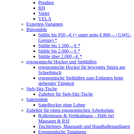
Pending
RH
Varier
VELA
Experten-Varianten
Bürostühle
Stühle bis 950,--€ (= unter netto € 800,-- / GWG-
Grenze) *
Stühle bis 1.500,-- € *
Stühle bis 2.000,-- € *
Stühle über 2.000,--€ *
ergonomische Hocker und Stehhilfen
ergonomische Hocker für bewegtes Sitzen am
Schreibtisch
ergonomische Stehhilfen zum Entlasten beim
stehender Tätigkeit
Steh-Sitz-Tische
Zubehör für Steh-Sitz-Tische
Sattelstühle
Sattelhocker ohne Lehne
Zubehör für einen ergonomischen Arbeitsplatz
Rollermouse & Vertikalmaus – Hilfe bei
Mausarm & RSI
Tischlehnen, Mauspads und Handballenauflagen
Ergonomische Tastaturen