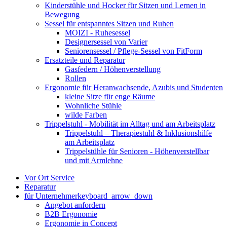
Kinderstühle und Hocker für Sitzen und Lernen in
Bewegung
Sessel für entspanntes Sitzen und Ruhen
MOIZI - Ruhesessel
Designersessel von Varier
Seniorensessel / Pflege-Sessel von FitForm
Ersatzteile und Reparatur
Gasfedern / Höhenverstellung
Rollen
Ergonomie für Heranwachsende, Azubis und Studenten
kleine Sitze für enge Räume
Wohnliche Stühle
wilde Farben
Trippelstuhl - Mobilität im Alltag und am Arbeitsplatz
Trippelstuhl – Therapiestuhl & Inklusionshilfe
am Arbeitsplatz
Trippelstühle für Senioren - Höhenverstellbar
und mit Armlehne
Vor Ort Service
Reparatur
für Unternehmer
keyboard_arrow_down
Angebot anfordern
B2B Ergonomie
Ergonomie in Concept