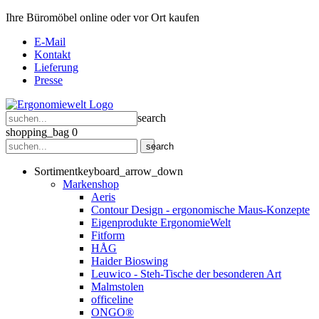
Ihre Büromöbel online oder vor Ort kaufen
E-Mail
Kontakt
Lieferung
Presse
search
shopping_bag
0
search
Sortiment
keyboard_arrow_down
Markenshop
Aeris
Contour Design - ergonomische Maus-Konzepte
Eigenprodukte ErgonomieWelt
Fitform
HÅG
Haider Bioswing
Leuwico - Steh-Tische der besonderen Art
Malmstolen
officeline
ONGO®