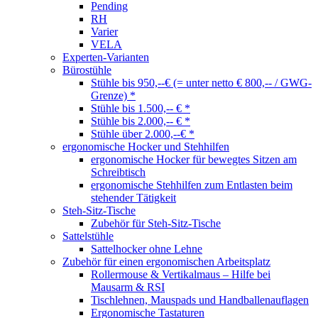
Pending
RH
Varier
VELA
Experten-Varianten
Bürostühle
Stühle bis 950,--€ (= unter netto € 800,-- / GWG-
Grenze) *
Stühle bis 1.500,-- € *
Stühle bis 2.000,-- € *
Stühle über 2.000,--€ *
ergonomische Hocker und Stehhilfen
ergonomische Hocker für bewegtes Sitzen am
Schreibtisch
ergonomische Stehhilfen zum Entlasten beim
stehender Tätigkeit
Steh-Sitz-Tische
Zubehör für Steh-Sitz-Tische
Sattelstühle
Sattelhocker ohne Lehne
Zubehör für einen ergonomischen Arbeitsplatz
Rollermouse & Vertikalmaus – Hilfe bei
Mausarm & RSI
Tischlehnen, Mauspads und Handballenauflagen
Ergonomische Tastaturen