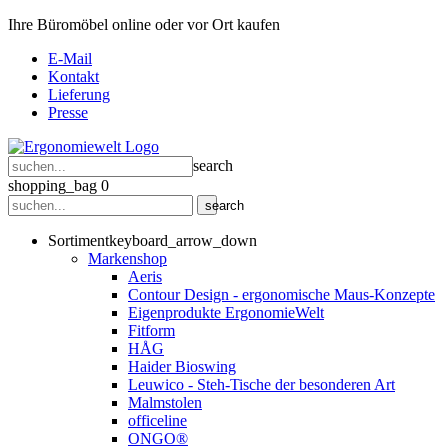
Ihre Büromöbel online oder vor Ort kaufen
E-Mail
Kontakt
Lieferung
Presse
search
shopping_bag
0
search
Sortiment
keyboard_arrow_down
Markenshop
Aeris
Contour Design - ergonomische Maus-Konzepte
Eigenprodukte ErgonomieWelt
Fitform
HÅG
Haider Bioswing
Leuwico - Steh-Tische der besonderen Art
Malmstolen
officeline
ONGO®