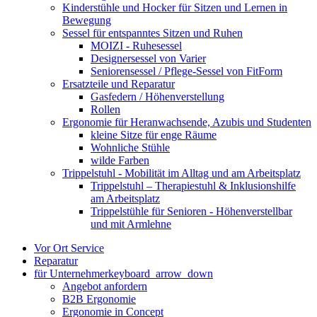
Kinderstühle und Hocker für Sitzen und Lernen in
Bewegung
Sessel für entspanntes Sitzen und Ruhen
MOIZI - Ruhesessel
Designersessel von Varier
Seniorensessel / Pflege-Sessel von FitForm
Ersatzteile und Reparatur
Gasfedern / Höhenverstellung
Rollen
Ergonomie für Heranwachsende, Azubis und Studenten
kleine Sitze für enge Räume
Wohnliche Stühle
wilde Farben
Trippelstuhl - Mobilität im Alltag und am Arbeitsplatz
Trippelstuhl – Therapiestuhl & Inklusionshilfe
am Arbeitsplatz
Trippelstühle für Senioren - Höhenverstellbar
und mit Armlehne
Vor Ort Service
Reparatur
für Unternehmer
keyboard_arrow_down
Angebot anfordern
B2B Ergonomie
Ergonomie in Concept