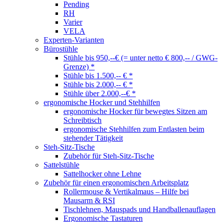
Pending
RH
Varier
VELA
Experten-Varianten
Bürostühle
Stühle bis 950,--€ (= unter netto € 800,-- / GWG-
Grenze) *
Stühle bis 1.500,-- € *
Stühle bis 2.000,-- € *
Stühle über 2.000,--€ *
ergonomische Hocker und Stehhilfen
ergonomische Hocker für bewegtes Sitzen am
Schreibtisch
ergonomische Stehhilfen zum Entlasten beim
stehender Tätigkeit
Steh-Sitz-Tische
Zubehör für Steh-Sitz-Tische
Sattelstühle
Sattelhocker ohne Lehne
Zubehör für einen ergonomischen Arbeitsplatz
Rollermouse & Vertikalmaus – Hilfe bei
Mausarm & RSI
Tischlehnen, Mauspads und Handballenauflagen
Ergonomische Tastaturen