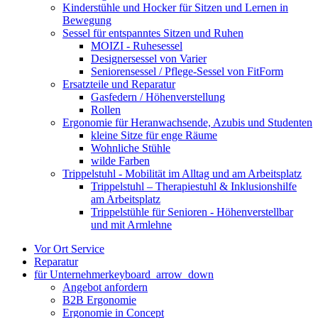
Kinderstühle und Hocker für Sitzen und Lernen in
Bewegung
Sessel für entspanntes Sitzen und Ruhen
MOIZI - Ruhesessel
Designersessel von Varier
Seniorensessel / Pflege-Sessel von FitForm
Ersatzteile und Reparatur
Gasfedern / Höhenverstellung
Rollen
Ergonomie für Heranwachsende, Azubis und Studenten
kleine Sitze für enge Räume
Wohnliche Stühle
wilde Farben
Trippelstuhl - Mobilität im Alltag und am Arbeitsplatz
Trippelstuhl – Therapiestuhl & Inklusionshilfe
am Arbeitsplatz
Trippelstühle für Senioren - Höhenverstellbar
und mit Armlehne
Vor Ort Service
Reparatur
für Unternehmer
keyboard_arrow_down
Angebot anfordern
B2B Ergonomie
Ergonomie in Concept