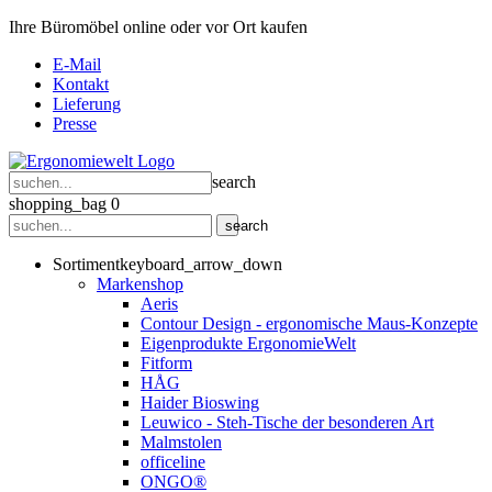
Ihre Büromöbel online oder vor Ort kaufen
E-Mail
Kontakt
Lieferung
Presse
search
shopping_bag
0
search
Sortiment
keyboard_arrow_down
Markenshop
Aeris
Contour Design - ergonomische Maus-Konzepte
Eigenprodukte ErgonomieWelt
Fitform
HÅG
Haider Bioswing
Leuwico - Steh-Tische der besonderen Art
Malmstolen
officeline
ONGO®