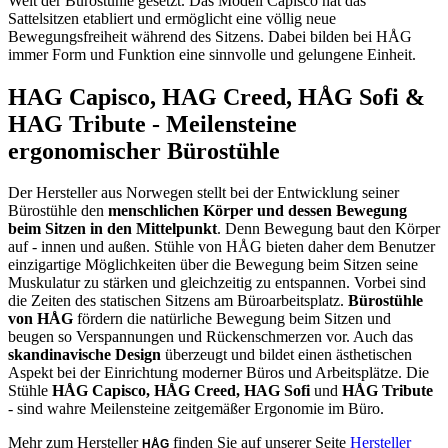
Welt der Bürostühle gesetzt. Das Modell Capisco hat das
Sattelsitzen etabliert und ermöglicht eine völlig neue
Bewegungsfreiheit während des Sitzens. Dabei bilden bei HÅG
immer Form und Funktion eine sinnvolle und gelungene Einheit.
HAG Capisco, HAG Creed, HÅG Sofi &
HAG Tribute - Meilensteine
ergonomischer Bürostühle
Der Hersteller aus Norwegen stellt bei der Entwicklung seiner
Bürostühle den
menschlichen Körper und dessen Bewegung
beim Sitzen in den Mittelpunkt
. Denn Bewegung baut den Körper
auf - innen und außen. Stühle von HÅG bieten daher dem Benutzer
einzigartige Möglichkeiten über die Bewegung beim Sitzen seine
Muskulatur zu stärken und gleichzeitig zu entspannen. Vorbei sind
die Zeiten des statischen Sitzens am Büroarbeitsplatz.
Bürostühle
von HÅG
fördern die natürliche Bewegung beim Sitzen und
beugen so Verspannungen und Rückenschmerzen vor. Auch das
skandinavische Design
überzeugt und bildet einen ästhetischen
Aspekt bei der Einrichtung moderner Büros und Arbeitsplätze. Die
Stühle
HÅG Capisco, HÅG Creed, HAG Sofi
und
HÅG Tribute
- sind wahre Meilensteine zeitgemäßer Ergonomie im Büro.
Mehr zum Hersteller
finden Sie auf unserer Seite
Hersteller
HÅG