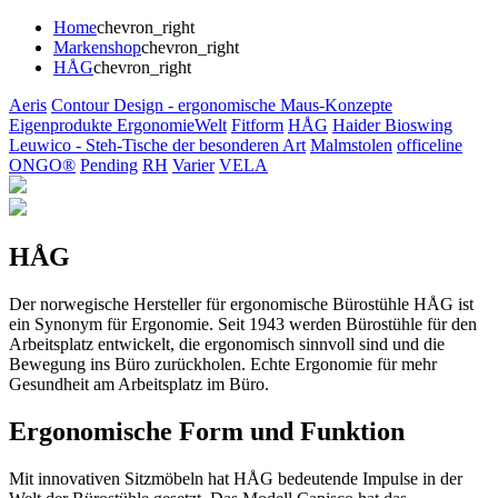
Home
chevron_right
Markenshop
chevron_right
HÅG
chevron_right
Aeris
Contour Design - ergonomische Maus-Konzepte
Eigenprodukte ErgonomieWelt
Fitform
HÅG
Haider Bioswing
Leuwico - Steh-Tische der besonderen Art
Malmstolen
officeline
ONGO®
Pending
RH
Varier
VELA
HÅG
Der norwegische Hersteller für ergonomische Bürostühle HÅG ist
ein Synonym für Ergonomie. Seit 1943 werden Bürostühle für den
Arbeitsplatz entwickelt, die ergonomisch sinnvoll sind und die
Bewegung ins Büro zurückholen. Echte Ergonomie für mehr
Gesundheit am Arbeitsplatz im Büro.
Ergonomische Form und Funktion
Mit innovativen Sitzmöbeln hat HÅG bedeutende Impulse in der