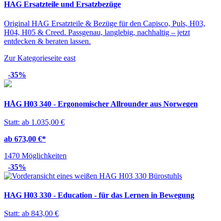
HAG Ersatzteile und Ersatzbezüge
Original HAG Ersatzteile & Bezüge für den Capisco, Puls, H03,
H04, H05 & Creed. Passgenau, langlebig, nachhaltig – jetzt
entdecken & beraten lassen.
Zur Kategorieseite
east
-35%
HÅG H03 340 - Ergonomischer Allrounder aus Norwegen
Statt: ab 1.035,00 €
ab 673,00 €
*
1470 Möglichkeiten
-35%
HAG H03 330 - Education - für das Lernen in Bewegung
Statt: ab 843,00 €