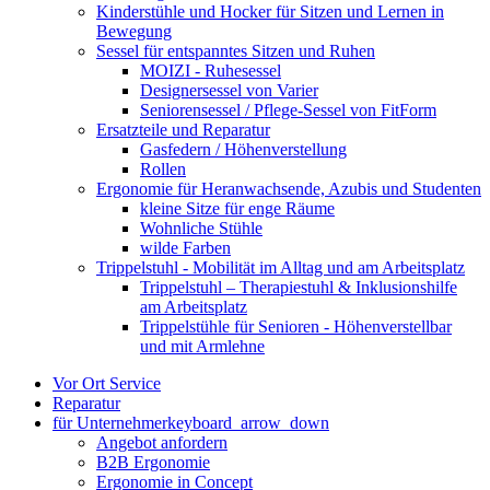
Kinderstühle und Hocker für Sitzen und Lernen in
Bewegung
Sessel für entspanntes Sitzen und Ruhen
MOIZI - Ruhesessel
Designersessel von Varier
Seniorensessel / Pflege-Sessel von FitForm
Ersatzteile und Reparatur
Gasfedern / Höhenverstellung
Rollen
Ergonomie für Heranwachsende, Azubis und Studenten
kleine Sitze für enge Räume
Wohnliche Stühle
wilde Farben
Trippelstuhl - Mobilität im Alltag und am Arbeitsplatz
Trippelstuhl – Therapiestuhl & Inklusionshilfe
am Arbeitsplatz
Trippelstühle für Senioren - Höhenverstellbar
und mit Armlehne
Vor Ort Service
Reparatur
für Unternehmer
keyboard_arrow_down
Angebot anfordern
B2B Ergonomie
Ergonomie in Concept