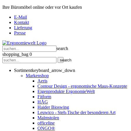
Ihre Büromöbel online oder vor Ort kaufen
E-Mail
Kontakt
Lieferung
Presse
search
shopping_bag
0
search
Sortiment
keyboard_arrow_down
Markenshop
Aeris
Contour Design - ergonomische Maus-Konzepte
Eigenprodukte ErgonomieWelt
Fitform
HÅG
Haider Bioswing
Leuwico - Steh-Tische der besonderen Art
Malmstolen
officeline
ONGO®