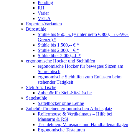
Pending
RH
Varier
VELA
Experten-Varianten
Bürostühle
Stühle bis 950,--€ (= unter netto € 800,-- / GWG-
Grenze) *
Stühle bis 1.500,-- € *
Stühle bis 2.000,-- € *
Stühle über 2.000,--€ *
ergonomische Hocker und Stehhilfen
ergonomische Hocker für bewegtes Sitzen am
Schreibtisch
ergonomische Stehhilfen zum Entlasten beim
stehender Tätigkeit
Steh-Sitz-Tische
Zubehör für Steh-Sitz-Tische
Sattelstühle
Sattelhocker ohne Lehne
Zubehör für einen ergonomischen Arbeitsplatz
Rollermouse & Vertikalmaus – Hilfe bei
Mausarm & RSI
Tischlehnen, Mauspads und Handballenauflagen
Ergonomische Tastaturen