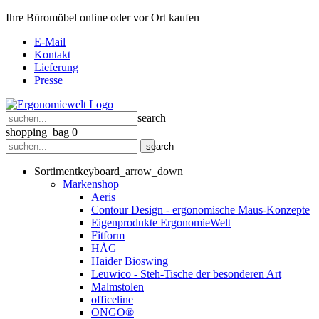
Ihre Büromöbel online oder vor Ort kaufen
E-Mail
Kontakt
Lieferung
Presse
search
shopping_bag
0
search
Sortiment
keyboard_arrow_down
Markenshop
Aeris
Contour Design - ergonomische Maus-Konzepte
Eigenprodukte ErgonomieWelt
Fitform
HÅG
Haider Bioswing
Leuwico - Steh-Tische der besonderen Art
Malmstolen
officeline
ONGO®