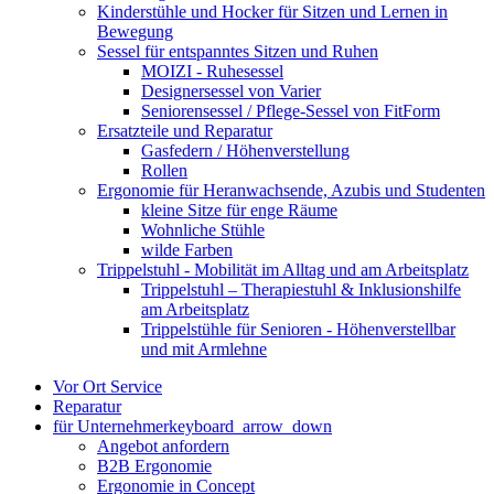
Kinderstühle und Hocker für Sitzen und Lernen in
Bewegung
Sessel für entspanntes Sitzen und Ruhen
MOIZI - Ruhesessel
Designersessel von Varier
Seniorensessel / Pflege-Sessel von FitForm
Ersatzteile und Reparatur
Gasfedern / Höhenverstellung
Rollen
Ergonomie für Heranwachsende, Azubis und Studenten
kleine Sitze für enge Räume
Wohnliche Stühle
wilde Farben
Trippelstuhl - Mobilität im Alltag und am Arbeitsplatz
Trippelstuhl – Therapiestuhl & Inklusionshilfe
am Arbeitsplatz
Trippelstühle für Senioren - Höhenverstellbar
und mit Armlehne
Vor Ort Service
Reparatur
für Unternehmer
keyboard_arrow_down
Angebot anfordern
B2B Ergonomie
Ergonomie in Concept