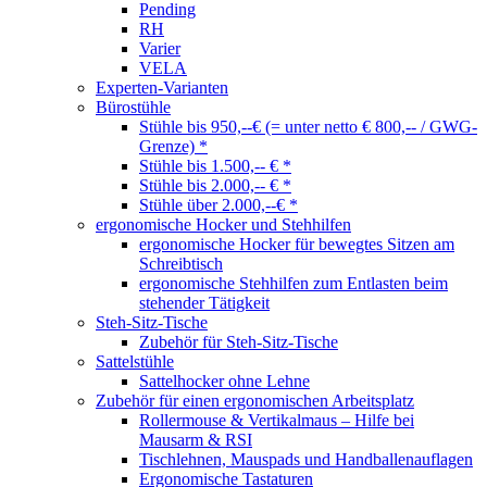
Pending
RH
Varier
VELA
Experten-Varianten
Bürostühle
Stühle bis 950,--€ (= unter netto € 800,-- / GWG-
Grenze) *
Stühle bis 1.500,-- € *
Stühle bis 2.000,-- € *
Stühle über 2.000,--€ *
ergonomische Hocker und Stehhilfen
ergonomische Hocker für bewegtes Sitzen am
Schreibtisch
ergonomische Stehhilfen zum Entlasten beim
stehender Tätigkeit
Steh-Sitz-Tische
Zubehör für Steh-Sitz-Tische
Sattelstühle
Sattelhocker ohne Lehne
Zubehör für einen ergonomischen Arbeitsplatz
Rollermouse & Vertikalmaus – Hilfe bei
Mausarm & RSI
Tischlehnen, Mauspads und Handballenauflagen
Ergonomische Tastaturen