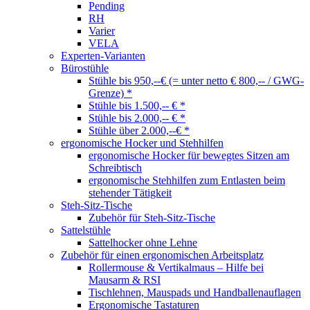
Pending
RH
Varier
VELA
Experten-Varianten
Bürostühle
Stühle bis 950,--€ (= unter netto € 800,-- / GWG-
Grenze) *
Stühle bis 1.500,-- € *
Stühle bis 2.000,-- € *
Stühle über 2.000,--€ *
ergonomische Hocker und Stehhilfen
ergonomische Hocker für bewegtes Sitzen am
Schreibtisch
ergonomische Stehhilfen zum Entlasten beim
stehender Tätigkeit
Steh-Sitz-Tische
Zubehör für Steh-Sitz-Tische
Sattelstühle
Sattelhocker ohne Lehne
Zubehör für einen ergonomischen Arbeitsplatz
Rollermouse & Vertikalmaus – Hilfe bei
Mausarm & RSI
Tischlehnen, Mauspads und Handballenauflagen
Ergonomische Tastaturen