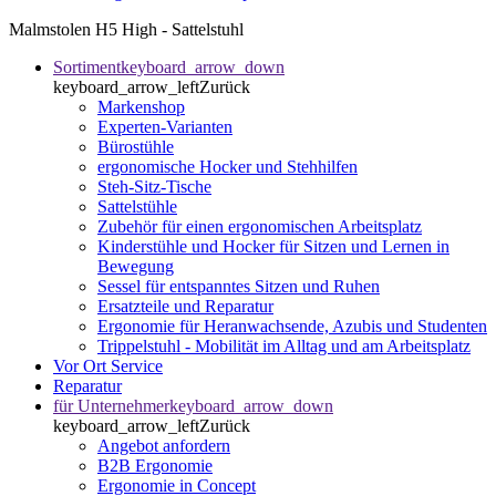
Malmstolen H5 High - Sattelstuhl
Sortiment
keyboard_arrow_down
keyboard_arrow_left
Zurück
Markenshop
Experten-Varianten
Bürostühle
ergonomische Hocker und Stehhilfen
Steh-Sitz-Tische
Sattelstühle
Zubehör für einen ergonomischen Arbeitsplatz
Kinderstühle und Hocker für Sitzen und Lernen in
Bewegung
Sessel für entspanntes Sitzen und Ruhen
Ersatzteile und Reparatur
Ergonomie für Heranwachsende, Azubis und Studenten
Trippelstuhl - Mobilität im Alltag und am Arbeitsplatz
Vor Ort Service
Reparatur
für Unternehmer
keyboard_arrow_down
keyboard_arrow_left
Zurück
Angebot anfordern
B2B Ergonomie
Ergonomie in Concept