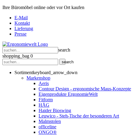
Ihre Büromöbel online oder vor Ort kaufen
E-Mail
Kontakt
Lieferung
Presse
search
shopping_bag
0
search
Sortiment
keyboard_arrow_down
Markenshop
Aeris
Contour Design - ergonomische Maus-Konzepte
Eigenprodukte ErgonomieWelt
Fitform
HÅG
Haider Bioswing
Leuwico - Steh-Tische der besonderen Art
Malmstolen
officeline
ONGO®