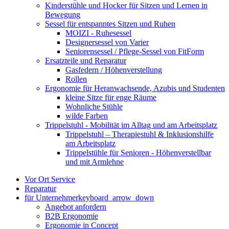
Kinderstühle und Hocker für Sitzen und Lernen in
Bewegung
Sessel für entspanntes Sitzen und Ruhen
MOIZI - Ruhesessel
Designersessel von Varier
Seniorensessel / Pflege-Sessel von FitForm
Ersatzteile und Reparatur
Gasfedern / Höhenverstellung
Rollen
Ergonomie für Heranwachsende, Azubis und Studenten
kleine Sitze für enge Räume
Wohnliche Stühle
wilde Farben
Trippelstuhl - Mobilität im Alltag und am Arbeitsplatz
Trippelstuhl – Therapiestuhl & Inklusionshilfe
am Arbeitsplatz
Trippelstühle für Senioren - Höhenverstellbar
und mit Armlehne
Vor Ort Service
Reparatur
für Unternehmer
keyboard_arrow_down
Angebot anfordern
B2B Ergonomie
Ergonomie in Concept