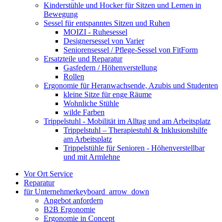
Kinderstühle und Hocker für Sitzen und Lernen in
Bewegung
Sessel für entspanntes Sitzen und Ruhen
MOIZI - Ruhesessel
Designersessel von Varier
Seniorensessel / Pflege-Sessel von FitForm
Ersatzteile und Reparatur
Gasfedern / Höhenverstellung
Rollen
Ergonomie für Heranwachsende, Azubis und Studenten
kleine Sitze für enge Räume
Wohnliche Stühle
wilde Farben
Trippelstuhl - Mobilität im Alltag und am Arbeitsplatz
Trippelstuhl – Therapiestuhl & Inklusionshilfe
am Arbeitsplatz
Trippelstühle für Senioren - Höhenverstellbar
und mit Armlehne
Vor Ort Service
Reparatur
für Unternehmer
keyboard_arrow_down
Angebot anfordern
B2B Ergonomie
Ergonomie in Concept