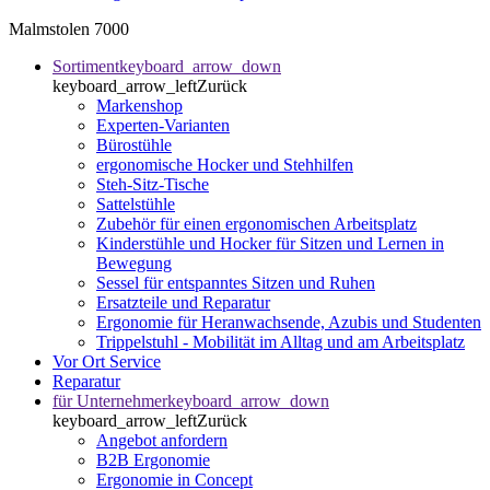
Malmstolen 7000
Sortiment
keyboard_arrow_down
keyboard_arrow_left
Zurück
Markenshop
Experten-Varianten
Bürostühle
ergonomische Hocker und Stehhilfen
Steh-Sitz-Tische
Sattelstühle
Zubehör für einen ergonomischen Arbeitsplatz
Kinderstühle und Hocker für Sitzen und Lernen in
Bewegung
Sessel für entspanntes Sitzen und Ruhen
Ersatzteile und Reparatur
Ergonomie für Heranwachsende, Azubis und Studenten
Trippelstuhl - Mobilität im Alltag und am Arbeitsplatz
Vor Ort Service
Reparatur
für Unternehmer
keyboard_arrow_down
keyboard_arrow_left
Zurück
Angebot anfordern
B2B Ergonomie
Ergonomie in Concept