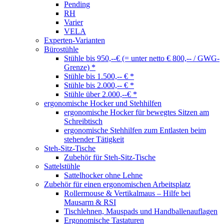
Pending
RH
Varier
VELA
Experten-Varianten
Bürostühle
Stühle bis 950,--€ (= unter netto € 800,-- / GWG-
Grenze) *
Stühle bis 1.500,-- € *
Stühle bis 2.000,-- € *
Stühle über 2.000,--€ *
ergonomische Hocker und Stehhilfen
ergonomische Hocker für bewegtes Sitzen am
Schreibtisch
ergonomische Stehhilfen zum Entlasten beim
stehender Tätigkeit
Steh-Sitz-Tische
Zubehör für Steh-Sitz-Tische
Sattelstühle
Sattelhocker ohne Lehne
Zubehör für einen ergonomischen Arbeitsplatz
Rollermouse & Vertikalmaus – Hilfe bei
Mausarm & RSI
Tischlehnen, Mauspads und Handballenauflagen
Ergonomische Tastaturen