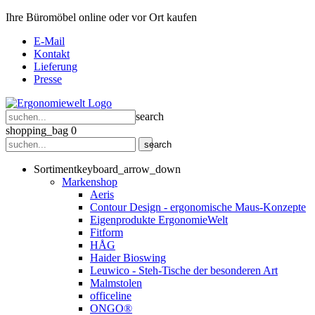
Ihre Büromöbel online oder vor Ort kaufen
E-Mail
Kontakt
Lieferung
Presse
search
shopping_bag
0
search
Sortiment
keyboard_arrow_down
Markenshop
Aeris
Contour Design - ergonomische Maus-Konzepte
Eigenprodukte ErgonomieWelt
Fitform
HÅG
Haider Bioswing
Leuwico - Steh-Tische der besonderen Art
Malmstolen
officeline
ONGO®