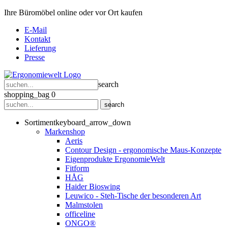
Ihre Büromöbel online oder vor Ort kaufen
E-Mail
Kontakt
Lieferung
Presse
search
shopping_bag
0
search
Sortiment
keyboard_arrow_down
Markenshop
Aeris
Contour Design - ergonomische Maus-Konzepte
Eigenprodukte ErgonomieWelt
Fitform
HÅG
Haider Bioswing
Leuwico - Steh-Tische der besonderen Art
Malmstolen
officeline
ONGO®