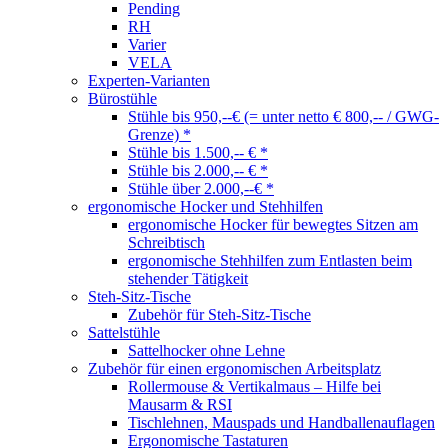
Pending
RH
Varier
VELA
Experten-Varianten
Bürostühle
Stühle bis 950,--€ (= unter netto € 800,-- / GWG-
Grenze) *
Stühle bis 1.500,-- € *
Stühle bis 2.000,-- € *
Stühle über 2.000,--€ *
ergonomische Hocker und Stehhilfen
ergonomische Hocker für bewegtes Sitzen am
Schreibtisch
ergonomische Stehhilfen zum Entlasten beim
stehender Tätigkeit
Steh-Sitz-Tische
Zubehör für Steh-Sitz-Tische
Sattelstühle
Sattelhocker ohne Lehne
Zubehör für einen ergonomischen Arbeitsplatz
Rollermouse & Vertikalmaus – Hilfe bei
Mausarm & RSI
Tischlehnen, Mauspads und Handballenauflagen
Ergonomische Tastaturen