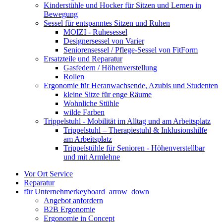
Kinderstühle und Hocker für Sitzen und Lernen in
Bewegung
Sessel für entspanntes Sitzen und Ruhen
MOIZI - Ruhesessel
Designersessel von Varier
Seniorensessel / Pflege-Sessel von FitForm
Ersatzteile und Reparatur
Gasfedern / Höhenverstellung
Rollen
Ergonomie für Heranwachsende, Azubis und Studenten
kleine Sitze für enge Räume
Wohnliche Stühle
wilde Farben
Trippelstuhl - Mobilität im Alltag und am Arbeitsplatz
Trippelstuhl – Therapiestuhl & Inklusionshilfe
am Arbeitsplatz
Trippelstühle für Senioren - Höhenverstellbar
und mit Armlehne
Vor Ort Service
Reparatur
für Unternehmer
keyboard_arrow_down
Angebot anfordern
B2B Ergonomie
Ergonomie in Concept