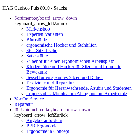
HAG Capisco Puls 8010 - Sattelst
Sortiment
keyboard_arrow_down
keyboard_arrow_left
Zurück
Markenshop
Experten-Varianten
Bürostühle
ergonomische Hocker und Stehhilfen
Steh-Sitz-Tische
Sattelstühle
Zubehör für einen ergonomischen Arbeitsplatz
Kinderstühle und Hocker für Sitzen und Lernen in
Bewegung
Sessel für entspanntes Sitzen und Ruhen
Ersatzteile und Reparatur
Ergonomie für Heranwachsende, Azubis und Studenten
Trippelstuhl - Mobilität im Alltag und am Arbeitsplatz
Vor Ort Service
Reparatur
für Unternehmer
keyboard_arrow_down
keyboard_arrow_left
Zurück
Angebot anfordern
B2B Ergonomie
Ergonomie in Concept