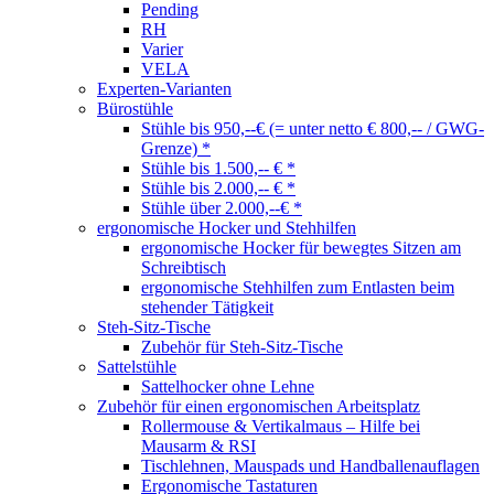
Pending
RH
Varier
VELA
Experten-Varianten
Bürostühle
Stühle bis 950,--€ (= unter netto € 800,-- / GWG-
Grenze) *
Stühle bis 1.500,-- € *
Stühle bis 2.000,-- € *
Stühle über 2.000,--€ *
ergonomische Hocker und Stehhilfen
ergonomische Hocker für bewegtes Sitzen am
Schreibtisch
ergonomische Stehhilfen zum Entlasten beim
stehender Tätigkeit
Steh-Sitz-Tische
Zubehör für Steh-Sitz-Tische
Sattelstühle
Sattelhocker ohne Lehne
Zubehör für einen ergonomischen Arbeitsplatz
Rollermouse & Vertikalmaus – Hilfe bei
Mausarm & RSI
Tischlehnen, Mauspads und Handballenauflagen
Ergonomische Tastaturen