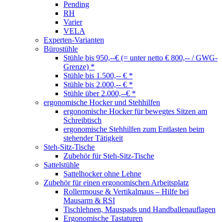
Pending
RH
Varier
VELA
Experten-Varianten
Bürostühle
Stühle bis 950,--€ (= unter netto € 800,-- / GWG-
Grenze) *
Stühle bis 1.500,-- € *
Stühle bis 2.000,-- € *
Stühle über 2.000,--€ *
ergonomische Hocker und Stehhilfen
ergonomische Hocker für bewegtes Sitzen am
Schreibtisch
ergonomische Stehhilfen zum Entlasten beim
stehender Tätigkeit
Steh-Sitz-Tische
Zubehör für Steh-Sitz-Tische
Sattelstühle
Sattelhocker ohne Lehne
Zubehör für einen ergonomischen Arbeitsplatz
Rollermouse & Vertikalmaus – Hilfe bei
Mausarm & RSI
Tischlehnen, Mauspads und Handballenauflagen
Ergonomische Tastaturen