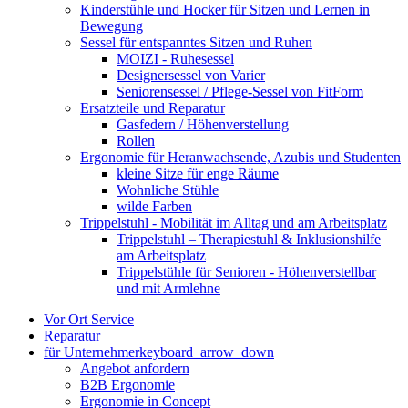
Kinderstühle und Hocker für Sitzen und Lernen in
Bewegung
Sessel für entspanntes Sitzen und Ruhen
MOIZI - Ruhesessel
Designersessel von Varier
Seniorensessel / Pflege-Sessel von FitForm
Ersatzteile und Reparatur
Gasfedern / Höhenverstellung
Rollen
Ergonomie für Heranwachsende, Azubis und Studenten
kleine Sitze für enge Räume
Wohnliche Stühle
wilde Farben
Trippelstuhl - Mobilität im Alltag und am Arbeitsplatz
Trippelstuhl – Therapiestuhl & Inklusionshilfe
am Arbeitsplatz
Trippelstühle für Senioren - Höhenverstellbar
und mit Armlehne
Vor Ort Service
Reparatur
für Unternehmer
keyboard_arrow_down
Angebot anfordern
B2B Ergonomie
Ergonomie in Concept