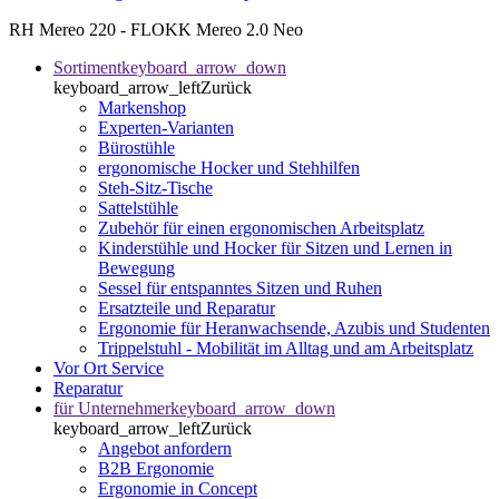
RH Mereo 220 - FLOKK Mereo 2.0 Neo
Sortiment
keyboard_arrow_down
keyboard_arrow_left
Zurück
Markenshop
Experten-Varianten
Bürostühle
ergonomische Hocker und Stehhilfen
Steh-Sitz-Tische
Sattelstühle
Zubehör für einen ergonomischen Arbeitsplatz
Kinderstühle und Hocker für Sitzen und Lernen in
Bewegung
Sessel für entspanntes Sitzen und Ruhen
Ersatzteile und Reparatur
Ergonomie für Heranwachsende, Azubis und Studenten
Trippelstuhl - Mobilität im Alltag und am Arbeitsplatz
Vor Ort Service
Reparatur
für Unternehmer
keyboard_arrow_down
keyboard_arrow_left
Zurück
Angebot anfordern
B2B Ergonomie
Ergonomie in Concept