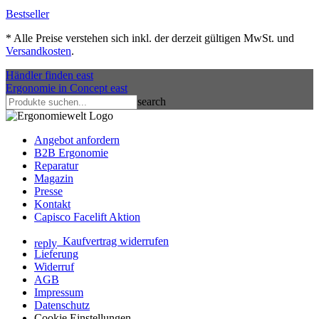
Bestseller
*
Alle Preise verstehen sich inkl. der derzeit gültigen MwSt. und
Versandkosten
.
Händler finden
east
Ergonomie in Concept
east
search
Angebot anfordern
B2B Ergonomie
Reparatur
Magazin
Presse
Kontakt
Capisco Facelift Aktion
Kaufvertrag widerrufen
reply
Lieferung
Widerruf
AGB
Impressum
Datenschutz
Cookie Einstellungen