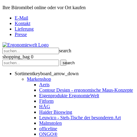
Ihre Büromöbel online oder vor Ort kaufen
E-Mail
Kontakt
Lieferung
Presse
search
shopping_bag
0
search
Sortiment
keyboard_arrow_down
Markenshop
Aeris
Contour Design - ergonomische Maus-Konzepte
Eigenprodukte ErgonomieWelt
Fitform
HÅG
Haider Bioswing
Leuwico - Steh-Tische der besonderen Art
Malmstolen
officeline
ONGO®