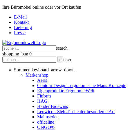
Ihre Büromöbel online oder vor Ort kaufen
E-Mail
Kontakt
Lieferung
Presse
search
shopping_bag
0
search
Sortiment
keyboard_arrow_down
Markenshop
Aeris
Contour Design - ergonomische Maus-Konzepte
Eigenprodukte ErgonomieWelt
Fitform
HÅG
Haider Bioswing
Leuwico - Steh-Tische der besonderen Art
Malmstolen
officeline
ONGO®