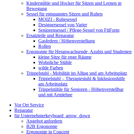
Kinderstühle und Hocker für Sitzen und Lernen in
Bewegung
Sessel für entspanntes Sitzen und Ruhen
MOIZI - Ruhesessel
Designersessel von Varier
Seniorensessel / Pflege-Sessel von FitForm
Ersatzteile und Reparatur
Gasfedern / Höhenverstellung
Rollen
Ergonomie für Heranwachsende, Azubis und Studenten
kleine Sitze für enge Räume
Wohnliche Stühle
wilde Farben
Trippelstuhl - Mobilität im Alltag und am Arbeitsplatz
Trippelstuhl – Therapiestuhl & Inklusionshilfe
am Arbeitsplatz
Trippelstühle für Senioren - Höhenverstellbar
und mit Armlehne
Vor Ort Service
Reparatur
für Unternehmer
keyboard_arrow_down
Angebot anfordern
B2B Ergonomie
Ergonomie in Concept