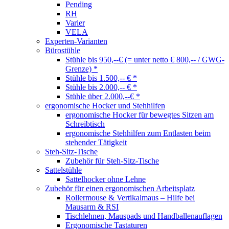
Pending
RH
Varier
VELA
Experten-Varianten
Bürostühle
Stühle bis 950,--€ (= unter netto € 800,-- / GWG-
Grenze) *
Stühle bis 1.500,-- € *
Stühle bis 2.000,-- € *
Stühle über 2.000,--€ *
ergonomische Hocker und Stehhilfen
ergonomische Hocker für bewegtes Sitzen am
Schreibtisch
ergonomische Stehhilfen zum Entlasten beim
stehender Tätigkeit
Steh-Sitz-Tische
Zubehör für Steh-Sitz-Tische
Sattelstühle
Sattelhocker ohne Lehne
Zubehör für einen ergonomischen Arbeitsplatz
Rollermouse & Vertikalmaus – Hilfe bei
Mausarm & RSI
Tischlehnen, Mauspads und Handballenauflagen
Ergonomische Tastaturen