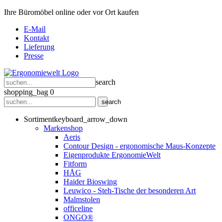
Ihre Büromöbel online oder vor Ort kaufen
E-Mail
Kontakt
Lieferung
Presse
search
shopping_bag
0
search
Sortiment
keyboard_arrow_down
Markenshop
Aeris
Contour Design - ergonomische Maus-Konzepte
Eigenprodukte ErgonomieWelt
Fitform
HÅG
Haider Bioswing
Leuwico - Steh-Tische der besonderen Art
Malmstolen
officeline
ONGO®