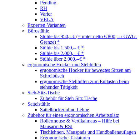
Pending
RH
Varier
VELA
Experten-Varianten
Bürostühle
Stühle bis 950,--€ (= unter netto € 800,-- / GWG-
Grenze) *
Stühle bis 1.500,-- € *
Stühle bis 2.000,-- € *
Stühle über 2.000,--€ *
ergonomische Hocker und Stehhilfen
ergonomische Hocker für bewegtes Sitzen am
Schreibtisch
ergonomische Stehhilfen zum Entlasten beim
stehender Tätigkeit
Steh-Sitz-Tische
Zubehör für Steh-Sitz-Tische
Sattelstühle
Sattelhocker ohne Lehne
Zubehör für einen ergonomischen Arbeitsplatz
Rollermouse & Vertikalmaus – Hilfe bei
Mausarm & RSI
Tischlehnen, Mauspads und Handballenauflagen
Ergonomische Tastaturen