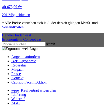
ab 473,00 €
*
201 Möglichkeiten
*
Alle Preise verstehen sich inkl. der derzeit gültigen MwSt. und
Versandkosten
.
Händler finden
east
Ergonomie in Concept
east
search
Angebot anfordern
B2B Ergonomie
Reparatur
Magazin
Presse
Kontakt
Capisco Facelift Aktion
Kaufvertrag widerrufen
reply
Lieferung
Widerruf
AGB