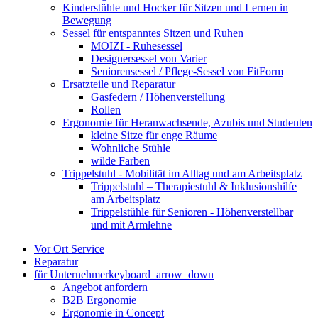
Kinderstühle und Hocker für Sitzen und Lernen in
Bewegung
Sessel für entspanntes Sitzen und Ruhen
MOIZI - Ruhesessel
Designersessel von Varier
Seniorensessel / Pflege-Sessel von FitForm
Ersatzteile und Reparatur
Gasfedern / Höhenverstellung
Rollen
Ergonomie für Heranwachsende, Azubis und Studenten
kleine Sitze für enge Räume
Wohnliche Stühle
wilde Farben
Trippelstuhl - Mobilität im Alltag und am Arbeitsplatz
Trippelstuhl – Therapiestuhl & Inklusionshilfe
am Arbeitsplatz
Trippelstühle für Senioren - Höhenverstellbar
und mit Armlehne
Vor Ort Service
Reparatur
für Unternehmer
keyboard_arrow_down
Angebot anfordern
B2B Ergonomie
Ergonomie in Concept