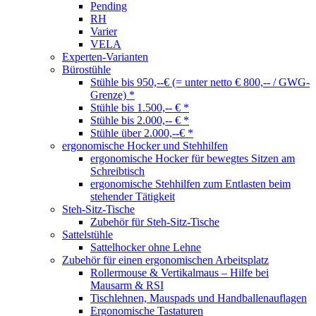
Pending
RH
Varier
VELA
Experten-Varianten
Bürostühle
Stühle bis 950,--€ (= unter netto € 800,-- / GWG-
Grenze) *
Stühle bis 1.500,-- € *
Stühle bis 2.000,-- € *
Stühle über 2.000,--€ *
ergonomische Hocker und Stehhilfen
ergonomische Hocker für bewegtes Sitzen am
Schreibtisch
ergonomische Stehhilfen zum Entlasten beim
stehender Tätigkeit
Steh-Sitz-Tische
Zubehör für Steh-Sitz-Tische
Sattelstühle
Sattelhocker ohne Lehne
Zubehör für einen ergonomischen Arbeitsplatz
Rollermouse & Vertikalmaus – Hilfe bei
Mausarm & RSI
Tischlehnen, Mauspads und Handballenauflagen
Ergonomische Tastaturen