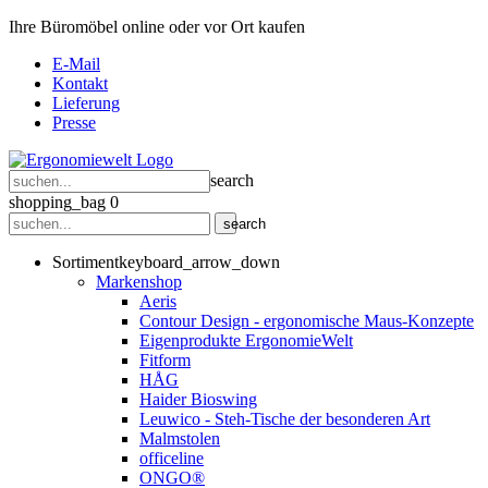
Ihre Büromöbel online oder vor Ort kaufen
E-Mail
Kontakt
Lieferung
Presse
search
shopping_bag
0
search
Sortiment
keyboard_arrow_down
Markenshop
Aeris
Contour Design - ergonomische Maus-Konzepte
Eigenprodukte ErgonomieWelt
Fitform
HÅG
Haider Bioswing
Leuwico - Steh-Tische der besonderen Art
Malmstolen
officeline
ONGO®