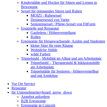
Kinderstühle und Hocker für Sitzen und Lernen in
Bewegung
Sessel für entspanntes Sitzen und Ruhen
MOIZI - Ruhesessel
Designersessel von Varier
Seniorensessel / Pflege-Sessel von FitForm
Ersatzteile und Reparatur
Gasfedern / Höhenverstellung
Rollen
Ergonomie für Heranwachsende, Azubis und Studenten
kleine Sitze für enge Räume
Wohnliche Stühle
wilde Farben
Trippelstuhl - Mobilität im Alltag und am Arbeitsplatz
Trippelstuhl – Therapiestuhl & Inklusionshilfe
am Arbeitsplatz
Trippelstühle für Senioren - Höhenverstellbar
und mit Armlehne
Vor Ort Service
Reparatur
für Unternehmer
keyboard_arrow_down
Angebot anfordern
B2B Ergonomie
Ergonomie in Concept