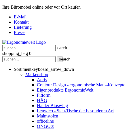
Ihre Büromöbel online oder vor Ort kaufen
E-Mail
Kontakt
Lieferung
Presse
search
shopping_bag
0
search
Sortiment
keyboard_arrow_down
Markenshop
Aeris
Contour Design - ergonomische Maus-Konzepte
Eigenprodukte ErgonomieWelt
Fitform
HÅG
Haider Bioswing
Leuwico - Steh-Tische der besonderen Art
Malmstolen
officeline
ONGO®