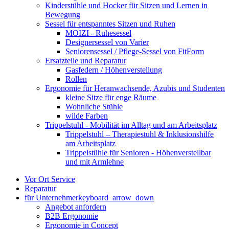
Kinderstühle und Hocker für Sitzen und Lernen in
Bewegung
Sessel für entspanntes Sitzen und Ruhen
MOIZI - Ruhesessel
Designersessel von Varier
Seniorensessel / Pflege-Sessel von FitForm
Ersatzteile und Reparatur
Gasfedern / Höhenverstellung
Rollen
Ergonomie für Heranwachsende, Azubis und Studenten
kleine Sitze für enge Räume
Wohnliche Stühle
wilde Farben
Trippelstuhl - Mobilität im Alltag und am Arbeitsplatz
Trippelstuhl – Therapiestuhl & Inklusionshilfe
am Arbeitsplatz
Trippelstühle für Senioren - Höhenverstellbar
und mit Armlehne
Vor Ort Service
Reparatur
für Unternehmer
keyboard_arrow_down
Angebot anfordern
B2B Ergonomie
Ergonomie in Concept