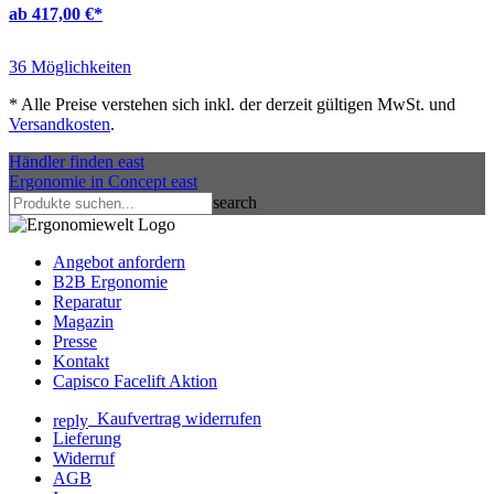
ab 417,00 €
*
36 Möglichkeiten
*
Alle Preise verstehen sich inkl. der derzeit gültigen MwSt. und
Versandkosten
.
Händler finden
east
Ergonomie in Concept
east
search
Angebot anfordern
B2B Ergonomie
Reparatur
Magazin
Presse
Kontakt
Capisco Facelift Aktion
Kaufvertrag widerrufen
reply
Lieferung
Widerruf
AGB