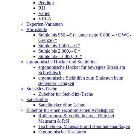
Pending
RH
Varier
VELA
Experten-Varianten
Bürostühle
Stühle bis 950,--€ (= unter netto € 800,-- / GWG-
Grenze) *
Stühle bis 1.500,-- € *
Stühle bis 2.000,-- € *
Stühle über 2.000,--€ *
ergonomische Hocker und Stehhilfen
ergonomische Hocker für bewegtes Sitzen am
Schreibtisch
ergonomische Stehhilfen zum Entlasten beim
stehender Tätigkeit
Steh-Sitz-Tische
Zubehör für Steh-Sitz-Tische
Sattelstühle
Sattelhocker ohne Lehne
Zubehör für einen ergonomischen Arbeitsplatz
Rollermouse & Vertikalmaus – Hilfe bei
Mausarm & RSI
Tischlehnen, Mauspads und Handballenauflagen
Ergonomische Tastaturen