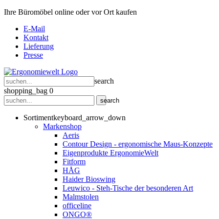
Ihre Büromöbel online oder vor Ort kaufen
E-Mail
Kontakt
Lieferung
Presse
search
shopping_bag
0
search
Sortiment
keyboard_arrow_down
Markenshop
Aeris
Contour Design - ergonomische Maus-Konzepte
Eigenprodukte ErgonomieWelt
Fitform
HÅG
Haider Bioswing
Leuwico - Steh-Tische der besonderen Art
Malmstolen
officeline
ONGO®