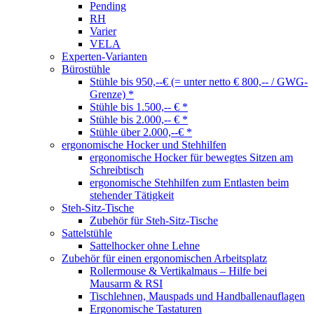
Pending
RH
Varier
VELA
Experten-Varianten
Bürostühle
Stühle bis 950,--€ (= unter netto € 800,-- / GWG-
Grenze) *
Stühle bis 1.500,-- € *
Stühle bis 2.000,-- € *
Stühle über 2.000,--€ *
ergonomische Hocker und Stehhilfen
ergonomische Hocker für bewegtes Sitzen am
Schreibtisch
ergonomische Stehhilfen zum Entlasten beim
stehender Tätigkeit
Steh-Sitz-Tische
Zubehör für Steh-Sitz-Tische
Sattelstühle
Sattelhocker ohne Lehne
Zubehör für einen ergonomischen Arbeitsplatz
Rollermouse & Vertikalmaus – Hilfe bei
Mausarm & RSI
Tischlehnen, Mauspads und Handballenauflagen
Ergonomische Tastaturen