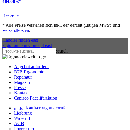
484,00 €
*
Bestseller
*
Alle Preise verstehen sich inkl. der derzeit gültigen MwSt. und
Versandkosten
.
Händler finden
east
Ergonomie in Concept
east
search
Angebot anfordern
B2B Ergonomie
Reparatur
Magazin
Presse
Kontakt
Capisco Facelift Aktion
Kaufvertrag widerrufen
reply
Lieferung
Widerruf
AGB
Impressum