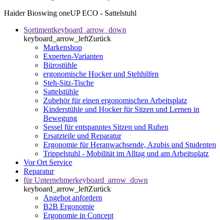
Haider Bioswing oneUP ECO - Sattelstuhl
Sortiment
keyboard_arrow_down
keyboard_arrow_left
Zurück
Markenshop
Experten-Varianten
Bürostühle
ergonomische Hocker und Stehhilfen
Steh-Sitz-Tische
Sattelstühle
Zubehör für einen ergonomischen Arbeitsplatz
Kinderstühle und Hocker für Sitzen und Lernen in
Bewegung
Sessel für entspanntes Sitzen und Ruhen
Ersatzteile und Reparatur
Ergonomie für Heranwachsende, Azubis und Studenten
Trippelstuhl - Mobilität im Alltag und am Arbeitsplatz
Vor Ort Service
Reparatur
für Unternehmer
keyboard_arrow_down
keyboard_arrow_left
Zurück
Angebot anfordern
B2B Ergonomie
Ergonomie in Concept