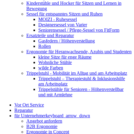
Kinderstühle und Hocker für Sitzen und Lernen in
Bewegung
Sessel für entspanntes Sitzen und Ruhen
MOIZI - Ruhesessel
Designersessel von Varier
Seniorensessel / Pflege-Sessel von FitForm
Ersatzteile und Reparatur
Gasfedern / Höhenverstellung
Rollen
Ergonomie für Heranwachsende, Azubis und Studenten
kleine Sitze für enge Räume
Wohnliche Stühle
wilde Farben
Trippelstuhl - Mobilität im Alltag und am Arbeitsplatz
Trippelstuhl – Therapiestuhl & Inklusionshilfe
am Arbeitsplatz
Trippelstühle für Senioren - Höhenverstellbar
und mit Armlehne
Vor Ort Service
Reparatur
für Unternehmer
keyboard_arrow_down
Angebot anfordern
B2B Ergonomie
Ergonomie in Concept