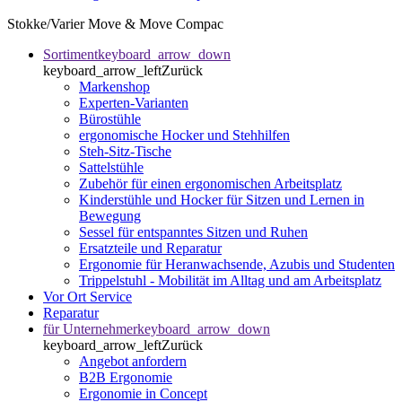
Stokke/Varier Move & Move Compac
Sortiment
keyboard_arrow_down
keyboard_arrow_left
Zurück
Markenshop
Experten-Varianten
Bürostühle
ergonomische Hocker und Stehhilfen
Steh-Sitz-Tische
Sattelstühle
Zubehör für einen ergonomischen Arbeitsplatz
Kinderstühle und Hocker für Sitzen und Lernen in
Bewegung
Sessel für entspanntes Sitzen und Ruhen
Ersatzteile und Reparatur
Ergonomie für Heranwachsende, Azubis und Studenten
Trippelstuhl - Mobilität im Alltag und am Arbeitsplatz
Vor Ort Service
Reparatur
für Unternehmer
keyboard_arrow_down
keyboard_arrow_left
Zurück
Angebot anfordern
B2B Ergonomie
Ergonomie in Concept