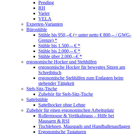
Pending
RH
Varier
VELA
Experten-Varianten
Bürostühle
Stühle bis 950,--€ (= unter netto € 800,-- / GWG-
Grenze) *
Stühle bis 1.500,-- € *
Stühle bis 2.000,-- € *
Stühle über 2.000,--€ *
ergonomische Hocker und Stehhilfen
ergonomische Hocker für bewegtes Sitzen am
Schreibtisch
ergonomische Stehhilfen zum Entlasten beim
stehender Tätigkeit
Steh-Sitz-Tische
Zubehör für Steh-Sitz-Tische
Sattelstühle
Sattelhocker ohne Lehne
Zubehör für einen ergonomischen Arbeitsplatz
Rollermouse & Vertikalmaus – Hilfe bei
Mausarm & RSI
Tischlehnen, Mauspads und Handballenauflagen
Ergonomische Tastaturen