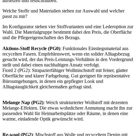
aufsetzen und festschrauben.
Welche Stoffe und Materialien stehen zur Auswahl und welcher
passt zu mir?
Im Konfigurator stehen vier Stoffvarianten und eine Lederoption zur
Wahl. Die Materialgruppe bestimmt dabei den Preis, die Oberfläche
und die Pflegeeigenschaften des Bezugs.
Aktions-Stoff Recycle (PG0)
: Funktionales Einstiegsmaterial aus
recycelten Fasern. Empfehlenswert, wenn ein solider Alltagsbezug
gesucht wird, der das Preis-Leistungs-Verhältnis in den Vordergrund
stellt und dabei einen nachhaltigen Ansatz verfolgt.
Fiord 2 (PG2): Strapazierfähiger Wollmischstoff mit feiner, glatter
Oberfläche und klarer Farbgebung. Gut geeignet für repräsentative
Büroumgebungen, in denen ein gepflegter Look und
Alltagstauglichkeit gleichermaßen gefragt sind.
Melange Nap (PG2)
: Weich strukturierter Wollstoff mit dezenten
Melange-Effekten. Die etwas wohnlichere Anmutung macht ihn zur
passenden Wahl für Heimarbeitsplätze oder Räume, in denen eine
warme, einladende Optik gewünscht wird.
Re-wool (PG2)
: Mischstoff aus Wolle und recyceltem Denim mit