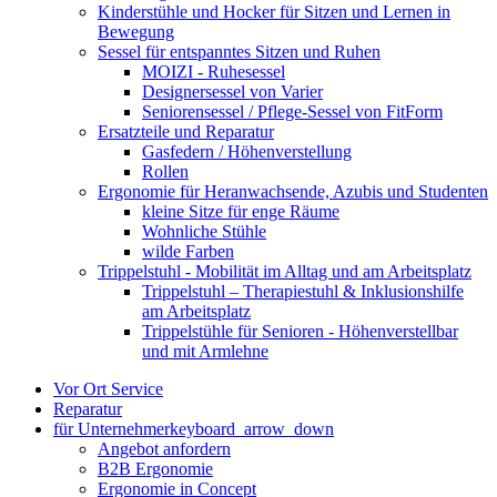
Kinderstühle und Hocker für Sitzen und Lernen in
Bewegung
Sessel für entspanntes Sitzen und Ruhen
MOIZI - Ruhesessel
Designersessel von Varier
Seniorensessel / Pflege-Sessel von FitForm
Ersatzteile und Reparatur
Gasfedern / Höhenverstellung
Rollen
Ergonomie für Heranwachsende, Azubis und Studenten
kleine Sitze für enge Räume
Wohnliche Stühle
wilde Farben
Trippelstuhl - Mobilität im Alltag und am Arbeitsplatz
Trippelstuhl – Therapiestuhl & Inklusionshilfe
am Arbeitsplatz
Trippelstühle für Senioren - Höhenverstellbar
und mit Armlehne
Vor Ort Service
Reparatur
für Unternehmer
keyboard_arrow_down
Angebot anfordern
B2B Ergonomie
Ergonomie in Concept