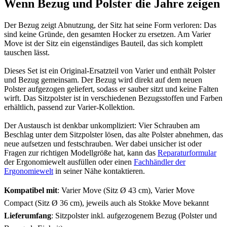
Wenn Bezug und Polster die Jahre zeigen
Der Bezug zeigt Abnutzung, der Sitz hat seine Form verloren: Das
sind keine Gründe, den gesamten Hocker zu ersetzen. Am Varier
Move ist der Sitz ein eigenständiges Bauteil, das sich komplett
tauschen lässt.
Dieses Set ist ein Original-Ersatzteil von Varier und enthält Polster
und Bezug gemeinsam. Der Bezug wird direkt auf dem neuen
Polster aufgezogen geliefert, sodass er sauber sitzt und keine Falten
wirft. Das Sitzpolster ist in verschiedenen Bezugsstoffen und Farben
erhältlich, passend zur Varier-Kollektion.
Der Austausch ist denkbar unkompliziert: Vier Schrauben am
Beschlag unter dem Sitzpolster lösen, das alte Polster abnehmen, das
neue aufsetzen und festschrauben. Wer dabei unsicher ist oder
Fragen zur richtigen Modellgröße hat, kann das
Reparaturformular
der Ergonomiewelt ausfüllen oder einen
Fachhändler der
Ergonomiewelt
in seiner Nähe kontaktieren.
Kompatibel mit
: Varier Move (Sitz Ø 43 cm), Varier Move
Compact (Sitz Ø 36 cm), jeweils auch als Stokke Move bekannt
Lieferumfang
: Sitzpolster inkl. aufgezogenem Bezug (Polster und