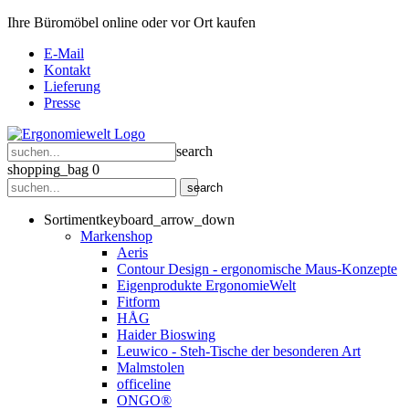
Ihre Büromöbel online oder vor Ort kaufen
E-Mail
Kontakt
Lieferung
Presse
search
shopping_bag
0
search
Sortiment
keyboard_arrow_down
Markenshop
Aeris
Contour Design - ergonomische Maus-Konzepte
Eigenprodukte ErgonomieWelt
Fitform
HÅG
Haider Bioswing
Leuwico - Steh-Tische der besonderen Art
Malmstolen
officeline
ONGO®