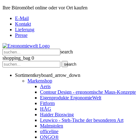
Ihre Büromöbel online oder vor Ort kaufen
E-Mail
Kontakt
Lieferung
Presse
search
shopping_bag
0
search
Sortiment
keyboard_arrow_down
Markenshop
Aeris
Contour Design - ergonomische Maus-Konzepte
Eigenprodukte ErgonomieWelt
Fitform
HÅG
Haider Bioswing
Leuwico - Steh-Tische der besonderen Art
Malmstolen
officeline
ONGO®