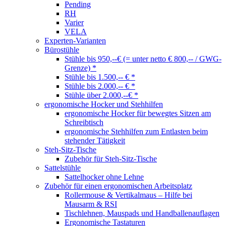
Pending
RH
Varier
VELA
Experten-Varianten
Bürostühle
Stühle bis 950,--€ (= unter netto € 800,-- / GWG-
Grenze) *
Stühle bis 1.500,-- € *
Stühle bis 2.000,-- € *
Stühle über 2.000,--€ *
ergonomische Hocker und Stehhilfen
ergonomische Hocker für bewegtes Sitzen am
Schreibtisch
ergonomische Stehhilfen zum Entlasten beim
stehender Tätigkeit
Steh-Sitz-Tische
Zubehör für Steh-Sitz-Tische
Sattelstühle
Sattelhocker ohne Lehne
Zubehör für einen ergonomischen Arbeitsplatz
Rollermouse & Vertikalmaus – Hilfe bei
Mausarm & RSI
Tischlehnen, Mauspads und Handballenauflagen
Ergonomische Tastaturen