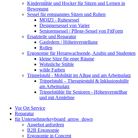
Kinderstühle und Hocker für Sitzen und Lernen in
Bewegung
Sessel für entspanntes Sitzen und Ruhen
MOIZI - Ruhesessel
Designersessel von Varier
Seniorensessel / Pflege-Sessel von FitForm
Ersatzteile und Reparatur
Gasfedern / Höhenverstellung
Rollen
Ergonomie für Heranwachsende, Azubis und Studenten
kleine Sitze für enge Räume
Wohnliche Stühle
wilde Farben
Trippelstuhl - Mobilität im Alltag und am Arbeitsplatz
Trippelstuhl – Therapiestuhl & Inklusionshilfe
am Arbeitsplatz
Trippelstühle für Senioren - Höhenverstellbar
und mit Armlehne
Vor Ort Service
Reparatur
für Unternehmer
keyboard_arrow_down
Angebot anfordern
B2B Ergonomie
Ergonomie in Concept