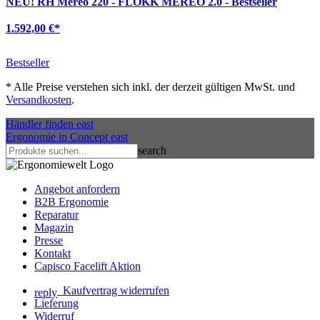
NEU!
RH Mereo 220 - FLOKK MEREO 2.0 - Bestseller
1.592,00 €
*
Bestseller
*
Alle Preise verstehen sich inkl. der derzeit gültigen MwSt. und
Versandkosten
.
Händler finden
east
Ergonomie in Concept
east
search
Angebot anfordern
B2B Ergonomie
Reparatur
Magazin
Presse
Kontakt
Capisco Facelift Aktion
Kaufvertrag widerrufen
reply
Lieferung
Widerruf