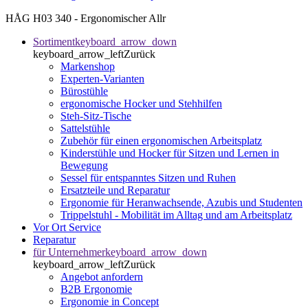
HÅG H03 340 - Ergonomischer Allr
Sortiment
keyboard_arrow_down
keyboard_arrow_left
Zurück
Markenshop
Experten-Varianten
Bürostühle
ergonomische Hocker und Stehhilfen
Steh-Sitz-Tische
Sattelstühle
Zubehör für einen ergonomischen Arbeitsplatz
Kinderstühle und Hocker für Sitzen und Lernen in
Bewegung
Sessel für entspanntes Sitzen und Ruhen
Ersatzteile und Reparatur
Ergonomie für Heranwachsende, Azubis und Studenten
Trippelstuhl - Mobilität im Alltag und am Arbeitsplatz
Vor Ort Service
Reparatur
für Unternehmer
keyboard_arrow_down
keyboard_arrow_left
Zurück
Angebot anfordern
B2B Ergonomie
Ergonomie in Concept