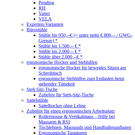
Pending
RH
Varier
VELA
Experten-Varianten
Bürostühle
Stühle bis 950,--€ (= unter netto € 800,-- / GWG-
Grenze) *
Stühle bis 1.500,-- € *
Stühle bis 2.000,-- € *
Stühle über 2.000,--€ *
ergonomische Hocker und Stehhilfen
ergonomische Hocker für bewegtes Sitzen am
Schreibtisch
ergonomische Stehhilfen zum Entlasten beim
stehender Tätigkeit
Steh-Sitz-Tische
Zubehör für Steh-Sitz-Tische
Sattelstühle
Sattelhocker ohne Lehne
Zubehör für einen ergonomischen Arbeitsplatz
Rollermouse & Vertikalmaus – Hilfe bei
Mausarm & RSI
Tischlehnen, Mauspads und Handballenauflagen
Ergonomische Tastaturen