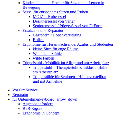
Kinderstühle und Hocker für Sitzen und Lernen in
Bewegung
Sessel für entspanntes Sitzen und Ruhen
MOIZI - Ruhesessel
Designersessel von Varier
Seniorensessel / Pflege-Sessel von FitForm
Ersatzteile und Reparatur
Gasfedern / Höhenverstellung
Rollen
Ergonomie für Heranwachsende, Azubis und Studenten
kleine Sitze für enge Räume
Wohnliche Stühle
wilde Farben
Trippelstuhl - Mobilität im Alltag und am Arbeitsplatz
Trippelstuhl – Therapiestuhl & Inklusionshilfe
am Arbeitsplatz
Trippelstühle für Senioren - Höhenverstellbar
und mit Armlehne
Vor Ort Service
Reparatur
für Unternehmer
keyboard_arrow_down
Angebot anfordern
B2B Ergonomie
Ergonomie in Concept