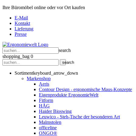
Ihre Büromöbel online oder vor Ort kaufen
E-Mail
Kontakt
Lieferung
Presse
search
shopping_bag
0
search
Sortiment
keyboard_arrow_down
Markenshop
Aeris
Contour Design - ergonomische Maus-Konzepte
Eigenprodukte ErgonomieWelt
Fitform
HÅG
Haider Bioswing
Leuwico - Steh-Tische der besonderen Art
Malmstolen
officeline
ONGO®