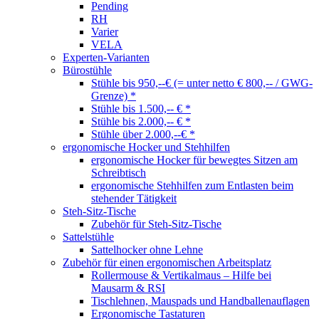
Pending
RH
Varier
VELA
Experten-Varianten
Bürostühle
Stühle bis 950,--€ (= unter netto € 800,-- / GWG-
Grenze) *
Stühle bis 1.500,-- € *
Stühle bis 2.000,-- € *
Stühle über 2.000,--€ *
ergonomische Hocker und Stehhilfen
ergonomische Hocker für bewegtes Sitzen am
Schreibtisch
ergonomische Stehhilfen zum Entlasten beim
stehender Tätigkeit
Steh-Sitz-Tische
Zubehör für Steh-Sitz-Tische
Sattelstühle
Sattelhocker ohne Lehne
Zubehör für einen ergonomischen Arbeitsplatz
Rollermouse & Vertikalmaus – Hilfe bei
Mausarm & RSI
Tischlehnen, Mauspads und Handballenauflagen
Ergonomische Tastaturen