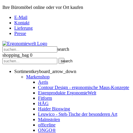
Ihre Büromöbel online oder vor Ort kaufen
E-Mail
Kontakt
Lieferung
Presse
search
shopping_bag
0
search
Sortiment
keyboard_arrow_down
Markenshop
Aeris
Contour Design - ergonomische Maus-Konzepte
Eigenprodukte ErgonomieWelt
Fitform
HÅG
Haider Bioswing
Leuwico - Steh-Tische der besonderen Art
Malmstolen
officeline
ONGO®