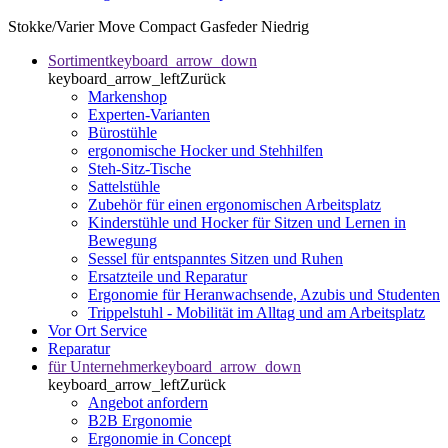
Stokke/Varier Move Compact Gasfeder Niedrig
Sortiment
keyboard_arrow_down
keyboard_arrow_left
Zurück
Markenshop
Experten-Varianten
Bürostühle
ergonomische Hocker und Stehhilfen
Steh-Sitz-Tische
Sattelstühle
Zubehör für einen ergonomischen Arbeitsplatz
Kinderstühle und Hocker für Sitzen und Lernen in
Bewegung
Sessel für entspanntes Sitzen und Ruhen
Ersatzteile und Reparatur
Ergonomie für Heranwachsende, Azubis und Studenten
Trippelstuhl - Mobilität im Alltag und am Arbeitsplatz
Vor Ort Service
Reparatur
für Unternehmer
keyboard_arrow_down
keyboard_arrow_left
Zurück
Angebot anfordern
B2B Ergonomie
Ergonomie in Concept