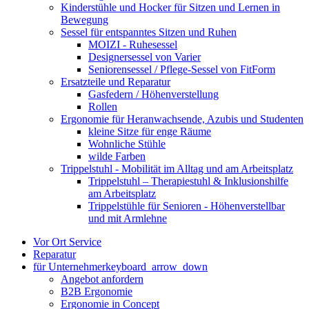
Kinderstühle und Hocker für Sitzen und Lernen in
Bewegung
Sessel für entspanntes Sitzen und Ruhen
MOIZI - Ruhesessel
Designersessel von Varier
Seniorensessel / Pflege-Sessel von FitForm
Ersatzteile und Reparatur
Gasfedern / Höhenverstellung
Rollen
Ergonomie für Heranwachsende, Azubis und Studenten
kleine Sitze für enge Räume
Wohnliche Stühle
wilde Farben
Trippelstuhl - Mobilität im Alltag und am Arbeitsplatz
Trippelstuhl – Therapiestuhl & Inklusionshilfe
am Arbeitsplatz
Trippelstühle für Senioren - Höhenverstellbar
und mit Armlehne
Vor Ort Service
Reparatur
für Unternehmer
keyboard_arrow_down
Angebot anfordern
B2B Ergonomie
Ergonomie in Concept