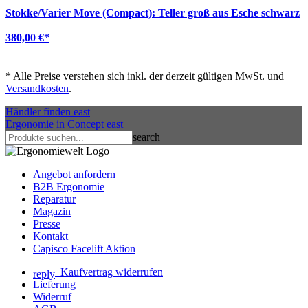
Stokke/Varier Move (Compact): Teller groß aus Esche schwarz
380,00 €
*
*
Alle Preise verstehen sich inkl. der derzeit gültigen MwSt. und
Versandkosten
.
Händler finden
east
Ergonomie in Concept
east
search
Angebot anfordern
B2B Ergonomie
Reparatur
Magazin
Presse
Kontakt
Capisco Facelift Aktion
Kaufvertrag widerrufen
reply
Lieferung
Widerruf