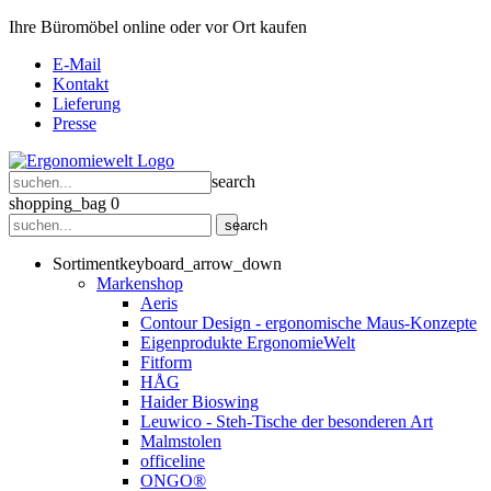
Ihre Büromöbel online oder vor Ort kaufen
E-Mail
Kontakt
Lieferung
Presse
search
shopping_bag
0
search
Sortiment
keyboard_arrow_down
Markenshop
Aeris
Contour Design - ergonomische Maus-Konzepte
Eigenprodukte ErgonomieWelt
Fitform
HÅG
Haider Bioswing
Leuwico - Steh-Tische der besonderen Art
Malmstolen
officeline
ONGO®