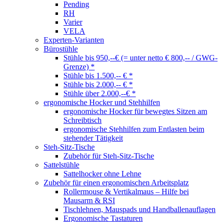
Pending
RH
Varier
VELA
Experten-Varianten
Bürostühle
Stühle bis 950,--€ (= unter netto € 800,-- / GWG-
Grenze) *
Stühle bis 1.500,-- € *
Stühle bis 2.000,-- € *
Stühle über 2.000,--€ *
ergonomische Hocker und Stehhilfen
ergonomische Hocker für bewegtes Sitzen am
Schreibtisch
ergonomische Stehhilfen zum Entlasten beim
stehender Tätigkeit
Steh-Sitz-Tische
Zubehör für Steh-Sitz-Tische
Sattelstühle
Sattelhocker ohne Lehne
Zubehör für einen ergonomischen Arbeitsplatz
Rollermouse & Vertikalmaus – Hilfe bei
Mausarm & RSI
Tischlehnen, Mauspads und Handballenauflagen
Ergonomische Tastaturen