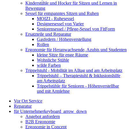
Kinderstühle und Hocker für Sitzen und Lernen in
Bewegung
Sessel für entspanntes Sitzen und Ruhen
MOIZI - Ruhesessel
Designersessel von Varier
Seniorensessel / Pflege-Sessel von FitForm
Ersatzteile und Reparatur
Gasfedern / Höhenverstellung
Rollen
Ergonomie für Heranwachsende, Azubis und Studenten
kleine Sitze für enge Räume
Wohnliche Stühle
wilde Farben
Trippelstuhl - Mobilität im Alltag und am Arbeitsplatz
Trippelstuhl – Therapiestuhl & Inklusionshilfe
am Arbeitsplatz
Trippelstühle für Senioren - Höhenverstellbar
und mit Armlehne
Vor Ort Service
Reparatur
für Unternehmer
keyboard_arrow_down
Angebot anfordern
B2B Ergonomie
Ergonomie in Concept