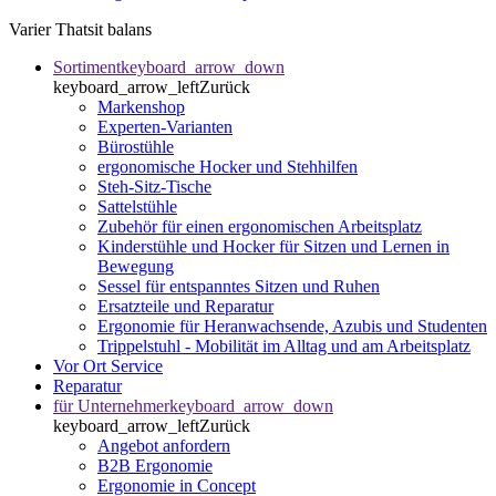
Varier Thatsit balans
Sortiment
keyboard_arrow_down
keyboard_arrow_left
Zurück
Markenshop
Experten-Varianten
Bürostühle
ergonomische Hocker und Stehhilfen
Steh-Sitz-Tische
Sattelstühle
Zubehör für einen ergonomischen Arbeitsplatz
Kinderstühle und Hocker für Sitzen und Lernen in
Bewegung
Sessel für entspanntes Sitzen und Ruhen
Ersatzteile und Reparatur
Ergonomie für Heranwachsende, Azubis und Studenten
Trippelstuhl - Mobilität im Alltag und am Arbeitsplatz
Vor Ort Service
Reparatur
für Unternehmer
keyboard_arrow_down
keyboard_arrow_left
Zurück
Angebot anfordern
B2B Ergonomie
Ergonomie in Concept