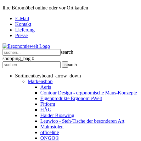
Ihre Büromöbel online oder vor Ort kaufen
E-Mail
Kontakt
Lieferung
Presse
search
shopping_bag
0
search
Sortiment
keyboard_arrow_down
Markenshop
Aeris
Contour Design - ergonomische Maus-Konzepte
Eigenprodukte ErgonomieWelt
Fitform
HÅG
Haider Bioswing
Leuwico - Steh-Tische der besonderen Art
Malmstolen
officeline
ONGO®