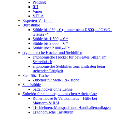
Pending
RH
Varier
VELA
Experten-Varianten
Bürostühle
Stühle bis 950,--€ (= unter netto € 800,-- / GWG-
Grenze) *
Stühle bis 1.500,-- € *
Stühle bis 2.000,-- € *
Stühle über 2.000,--€ *
ergonomische Hocker und Stehhilfen
ergonomische Hocker für bewegtes Sitzen am
Schreibtisch
ergonomische Stehhilfen zum Entlasten beim
stehender Tätigkeit
Steh-Sitz-Tische
Zubehör für Steh-Sitz-Tische
Sattelstühle
Sattelhocker ohne Lehne
Zubehör für einen ergonomischen Arbeitsplatz
Rollermouse & Vertikalmaus – Hilfe bei
Mausarm & RSI
Tischlehnen, Mauspads und Handballenauflagen
Ergonomische Tastaturen