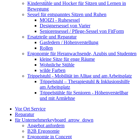
Kinderstühle und Hocker für Sitzen und Lernen in
Bewegung
Sessel für entspanntes Sitzen und Ruhen
MOIZI - Ruhesessel
Designersessel von Varier
Seniorensessel / Pflege-Sessel von FitForm
Ersatzteile und Reparatur
Gasfedern / Höhenverstellung
Rollen
Ergonomie für Heranwachsende, Azubis und Studenten
kleine Sitze für enge Räume
Wohnliche Stühle
wilde Farben
Trippelstuhl - Mobilität im Alltag und am Arbeitsplatz
Trippelstuhl – Therapiestuhl & Inklusionshilfe
am Arbeitsplatz
Trippelstühle für Senioren - Höhenverstellbar
und mit Armlehne
Vor Ort Service
Reparatur
für Unternehmer
keyboard_arrow_down
Angebot anfordern
B2B Ergonomie
Ergonomie in Concept