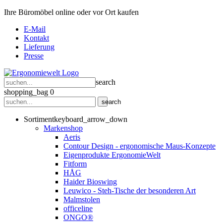
Ihre Büromöbel online oder vor Ort kaufen
E-Mail
Kontakt
Lieferung
Presse
search
shopping_bag
0
search
Sortiment
keyboard_arrow_down
Markenshop
Aeris
Contour Design - ergonomische Maus-Konzepte
Eigenprodukte ErgonomieWelt
Fitform
HÅG
Haider Bioswing
Leuwico - Steh-Tische der besonderen Art
Malmstolen
officeline
ONGO®