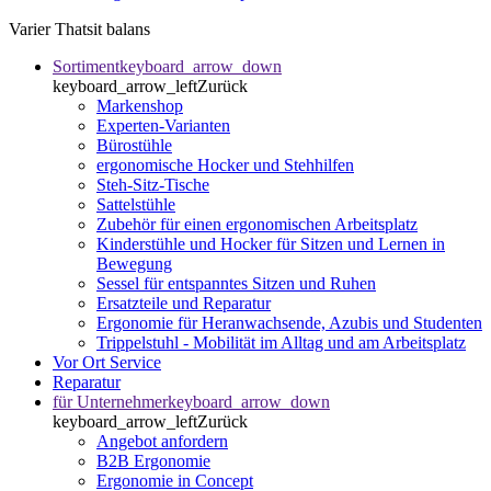
Varier Thatsit balans
Sortiment
keyboard_arrow_down
keyboard_arrow_left
Zurück
Markenshop
Experten-Varianten
Bürostühle
ergonomische Hocker und Stehhilfen
Steh-Sitz-Tische
Sattelstühle
Zubehör für einen ergonomischen Arbeitsplatz
Kinderstühle und Hocker für Sitzen und Lernen in
Bewegung
Sessel für entspanntes Sitzen und Ruhen
Ersatzteile und Reparatur
Ergonomie für Heranwachsende, Azubis und Studenten
Trippelstuhl - Mobilität im Alltag und am Arbeitsplatz
Vor Ort Service
Reparatur
für Unternehmer
keyboard_arrow_down
keyboard_arrow_left
Zurück
Angebot anfordern
B2B Ergonomie
Ergonomie in Concept