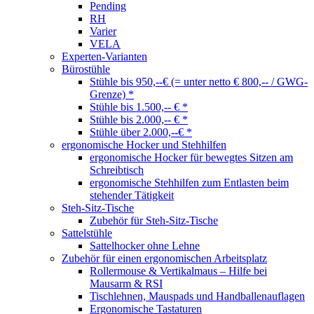
Pending
RH
Varier
VELA
Experten-Varianten
Bürostühle
Stühle bis 950,--€ (= unter netto € 800,-- / GWG-
Grenze) *
Stühle bis 1.500,-- € *
Stühle bis 2.000,-- € *
Stühle über 2.000,--€ *
ergonomische Hocker und Stehhilfen
ergonomische Hocker für bewegtes Sitzen am
Schreibtisch
ergonomische Stehhilfen zum Entlasten beim
stehender Tätigkeit
Steh-Sitz-Tische
Zubehör für Steh-Sitz-Tische
Sattelstühle
Sattelhocker ohne Lehne
Zubehör für einen ergonomischen Arbeitsplatz
Rollermouse & Vertikalmaus – Hilfe bei
Mausarm & RSI
Tischlehnen, Mauspads und Handballenauflagen
Ergonomische Tastaturen