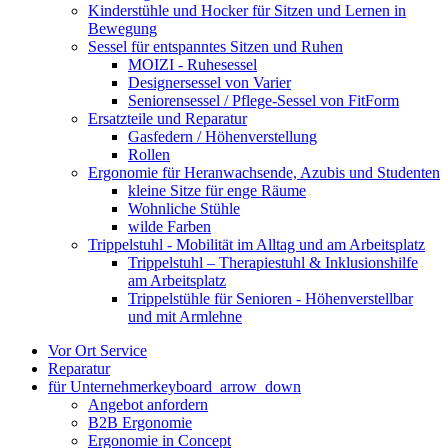
Kinderstühle und Hocker für Sitzen und Lernen in
Bewegung
Sessel für entspanntes Sitzen und Ruhen
MOIZI - Ruhesessel
Designersessel von Varier
Seniorensessel / Pflege-Sessel von FitForm
Ersatzteile und Reparatur
Gasfedern / Höhenverstellung
Rollen
Ergonomie für Heranwachsende, Azubis und Studenten
kleine Sitze für enge Räume
Wohnliche Stühle
wilde Farben
Trippelstuhl - Mobilität im Alltag und am Arbeitsplatz
Trippelstuhl – Therapiestuhl & Inklusionshilfe
am Arbeitsplatz
Trippelstühle für Senioren - Höhenverstellbar
und mit Armlehne
Vor Ort Service
Reparatur
für Unternehmer
keyboard_arrow_down
Angebot anfordern
B2B Ergonomie
Ergonomie in Concept