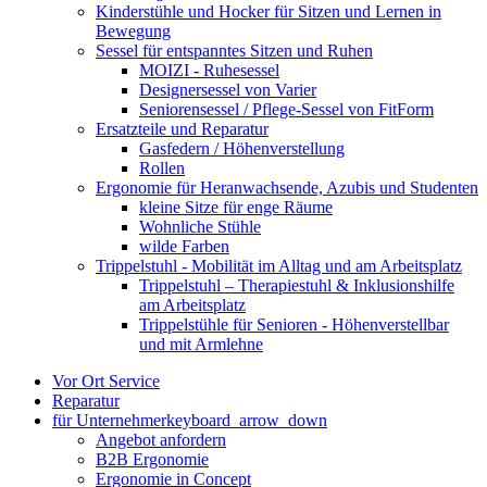
Kinderstühle und Hocker für Sitzen und Lernen in
Bewegung
Sessel für entspanntes Sitzen und Ruhen
MOIZI - Ruhesessel
Designersessel von Varier
Seniorensessel / Pflege-Sessel von FitForm
Ersatzteile und Reparatur
Gasfedern / Höhenverstellung
Rollen
Ergonomie für Heranwachsende, Azubis und Studenten
kleine Sitze für enge Räume
Wohnliche Stühle
wilde Farben
Trippelstuhl - Mobilität im Alltag und am Arbeitsplatz
Trippelstuhl – Therapiestuhl & Inklusionshilfe
am Arbeitsplatz
Trippelstühle für Senioren - Höhenverstellbar
und mit Armlehne
Vor Ort Service
Reparatur
für Unternehmer
keyboard_arrow_down
Angebot anfordern
B2B Ergonomie
Ergonomie in Concept