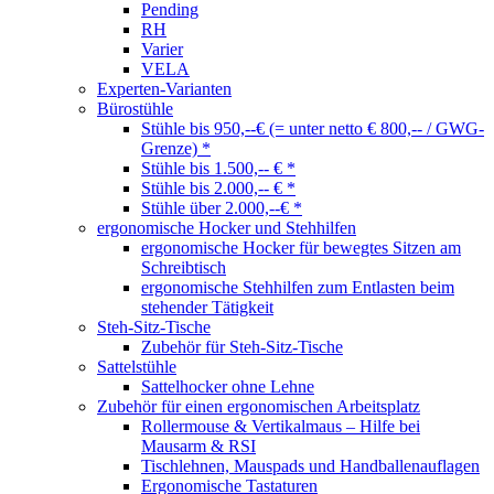
Pending
RH
Varier
VELA
Experten-Varianten
Bürostühle
Stühle bis 950,--€ (= unter netto € 800,-- / GWG-
Grenze) *
Stühle bis 1.500,-- € *
Stühle bis 2.000,-- € *
Stühle über 2.000,--€ *
ergonomische Hocker und Stehhilfen
ergonomische Hocker für bewegtes Sitzen am
Schreibtisch
ergonomische Stehhilfen zum Entlasten beim
stehender Tätigkeit
Steh-Sitz-Tische
Zubehör für Steh-Sitz-Tische
Sattelstühle
Sattelhocker ohne Lehne
Zubehör für einen ergonomischen Arbeitsplatz
Rollermouse & Vertikalmaus – Hilfe bei
Mausarm & RSI
Tischlehnen, Mauspads und Handballenauflagen
Ergonomische Tastaturen