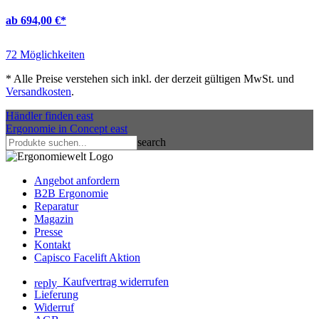
ab 694,00 €
*
72 Möglichkeiten
*
Alle Preise verstehen sich inkl. der derzeit gültigen MwSt. und
Versandkosten
.
Händler finden
east
Ergonomie in Concept
east
search
Angebot anfordern
B2B Ergonomie
Reparatur
Magazin
Presse
Kontakt
Capisco Facelift Aktion
Kaufvertrag widerrufen
reply
Lieferung
Widerruf