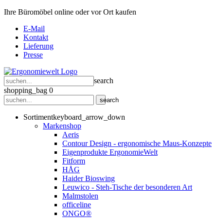
Ihre Büromöbel online oder vor Ort kaufen
E-Mail
Kontakt
Lieferung
Presse
search
shopping_bag
0
search
Sortiment
keyboard_arrow_down
Markenshop
Aeris
Contour Design - ergonomische Maus-Konzepte
Eigenprodukte ErgonomieWelt
Fitform
HÅG
Haider Bioswing
Leuwico - Steh-Tische der besonderen Art
Malmstolen
officeline
ONGO®